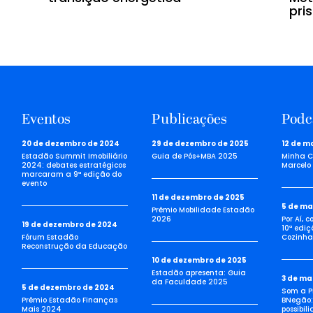
pri
Eventos
Publicações
Podc
20 de dezembro de 2024
29 de dezembro de 2025
12 de m
Estadão Summit Imobiliário
Guia de Pós+MBA 2025
Minha C
2024: debates estratégicos
Marcelo 
marcaram a 9ª edição do
evento
11 de dezembro de 2025
5 de ma
Prêmio Mobilidade Estadão
2026
Por Aí, 
19 de dezembro de 2024
10ª ediç
Fórum Estadão
Cozinha 
Reconstrução da Educação
10 de dezembro de 2025
Estadão apresenta: Guia
3 de ma
da Faculdade 2025
5 de dezembro de 2024
Som a Pi
Prêmio Estadão Finanças
BNegão:
Mais 2024
possibil