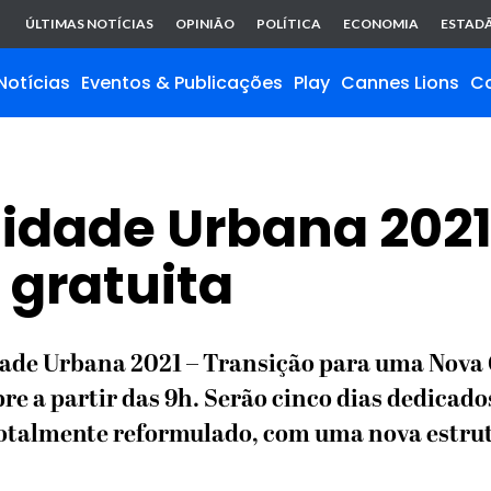
ÚLTIMAS NOTÍCIAS
OPINIÃO
POLÍTICA
ECONOMIA
ESTADÃ
Notícias
Eventos & Publicações
Play
Cannes Lions
C
dade Urbana 2021 
gratuita
ade Urbana 2021 – Transição para uma Nova 
pre a partir das 9h. Serão cinco dias dedicado
totalmente reformulado, com uma nova estru