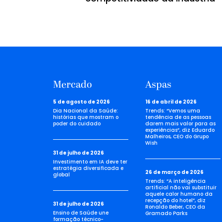
Mercado
Aspas
5 de agosto de 2026
16 de abril de 2026
Dia Nacional da Saúde:
Trends: “Vemos uma
histórias que mostram o
tendência de as pessoas
poder do cuidado
darem mais valor para as
experiências”, diz Eduardo
Malheiros, CEO do Grupo
Wish
31 de julho de 2026
Investimento em IA deve ter
estratégia diversificada e
26 de março de 2026
global
Trends: “A inteligência
artificial não vai substituir
aquele calor humano da
recepção do hotel”, diz
31 de julho de 2026
Ronaldo Beber, CEO da
Ensino de Saúde une
Gramado Parks
formação técnico-