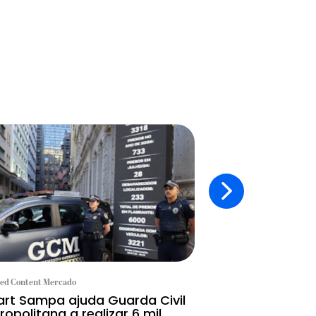
ed Content Mercado
Branded Content Mercad
rt Sampa ajuda Guarda Civil
Excelência ac
ropolitana a realizar 6 mil
Macau atrativ