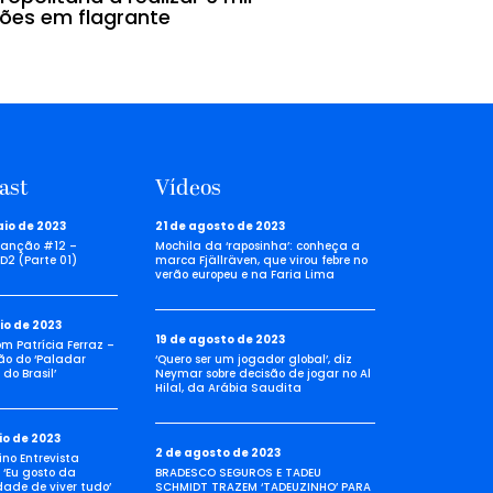
sões em flagrante
brasileiros
ast
Vídeos
aio de 2023
21 de agosto de 2023
anção #12 –
Mochila da ‘raposinha’: conheça a
D2 (Parte 01)
marca Fjällräven, que virou febre no
verão europeu e na Faria Lima
io de 2023
19 de agosto de 2023
com Patrícia Ferraz –
ão do ‘Paladar
‘Quero ser um jogador global’, diz
do Brasil’
Neymar sobre decisão de jogar no Al
Hilal, da Arábia Saudita
io de 2023
2 de agosto de 2023
no Entrevista
 ‘Eu gosto da
BRADESCO SEGUROS E TADEU
idade de viver tudo’
SCHMIDT TRAZEM ‘TADEUZINHO’ PARA