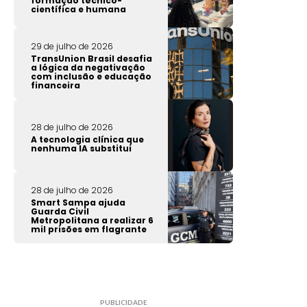
formação técnico-
científica e humana
29 de julho de 2026
TransUnion Brasil desafia
a lógica da negativação
com inclusão e educação
financeira
28 de julho de 2026
A tecnologia clínica que
nenhuma IA substitui
28 de julho de 2026
Smart Sampa ajuda
Guarda Civil
Metropolitana a realizar 6
mil prisões em flagrante
PUBLICIDADE