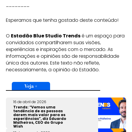
________
Esperamos que tenha gostado deste conteúdo!
O
Estadão Blue Studio Trends
é um espaço para
convidados compartilharem suas visões,
experiências e inspirações com o mercado. As
informações e opiniões são de responsabilidade
única dos autores. Este texto não reflete,
necessariamente, a opinião do Estadão.
Veja +
16 de abril de 2026
Trends: “Vemos uma
tendência de as pessoas
darem mais valor para as
experiências”, diz Eduardo
Malheiros, CEO do Grupo
Wish