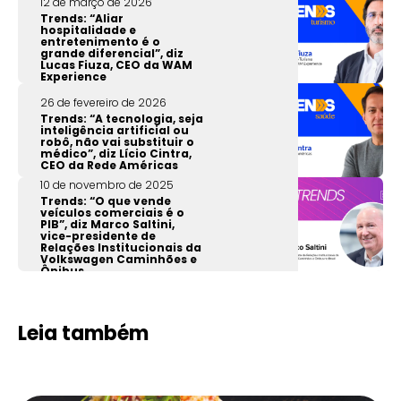
12 de março de 2026
Trends: “Aliar
hospitalidade e
entretenimento é o
grande diferencial”, diz
Lucas Fiuza, CEO da WAM
Experience
26 de fevereiro de 2026
Trends: “A tecnologia, seja
inteligência artificial ou
robô, não vai substituir o
médico”, diz Lício Cintra,
CEO da Rede Américas
10 de novembro de 2025
Trends: “O que vende
veículos comerciais é o
PIB”, diz Marco Saltini,
vice-presidente de
Relações Institucionais da
Volkswagen Caminhões e
Ônibus
Leia também