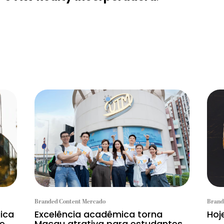
Branded Content Mercado
Brand
gica
Excelência acadêmica torna
Hoj
 e
Macau atrativa para estudantes