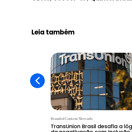
Leia também
Branded Content Mercado
TransUnion Brasil desafia a ló
da negativação com inclusão