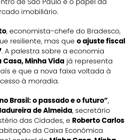
ntro de São Paulo e o papel da
cado imobiliário.
to
, economista-chefe do Bradesco,
e resiliente, mas que
o ajuste fiscal
7
. A palestra sobre a economia
 Casa, Minha Vida
já representa
ís e que a nova faixa voltada à
acesso à moradia.
o Brasil: o passado e o futuro”
,
Madureira de Almeida
, secretário
stério das Cidades, e
Roberto Carlos
 Habitação da Caixa Econômica