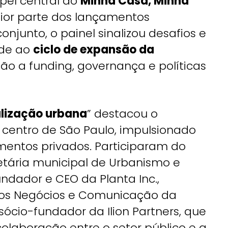
pel central do
Minha Casa, Minha
aior parte dos lançamentos
onjunto, o painel sinalizou desafios e
ade ao
ciclo de expansão da
ão a funding, governança e políticas
talização urbana
” destacou o
entro de São Paulo, impulsionado
timentos privados. Participaram do
retária municipal de Urbanismo e
fundador e CEO da Planta Inc.,
ovos Negócios e Comunicação da
 sócio-fundador da Ilion Partners, que
olaboração entre o setor público e a