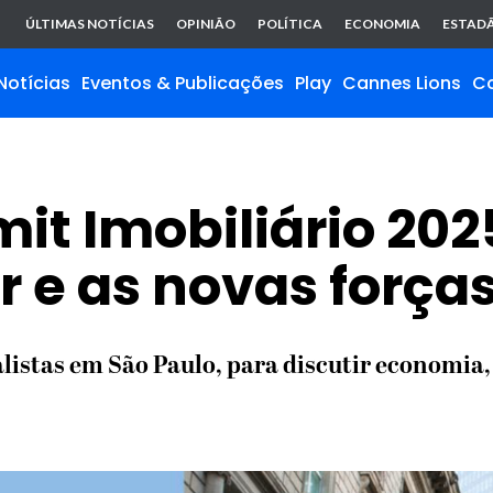
ÚLTIMAS NOTÍCIAS
OPINIÃO
POLÍTICA
ECONOMIA
ESTADÃ
Notícias
Eventos & Publicações
Play
Cannes Lions
C
t Imobiliário 202
or e as novas forç
alistas em São Paulo, para discutir economia