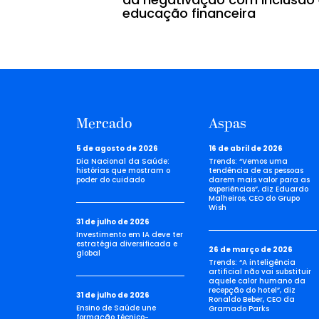
educação financeira
Mercado
Aspas
5 de agosto de 2026
16 de abril de 2026
Dia Nacional da Saúde:
Trends: “Vemos uma
histórias que mostram o
tendência de as pessoas
poder do cuidado
darem mais valor para as
experiências”, diz Eduardo
Malheiros, CEO do Grupo
Wish
31 de julho de 2026
Investimento em IA deve ter
estratégia diversificada e
26 de março de 2026
global
Trends: “A inteligência
artificial não vai substituir
aquele calor humano da
recepção do hotel”, diz
31 de julho de 2026
Ronaldo Beber, CEO da
Ensino de Saúde une
Gramado Parks
formação técnico-