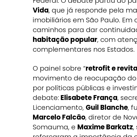
Federal. O debate partiu do pa
Vida
, que já responde pela m
imobiliários em São Paulo. Em c
caminhos para dar continuid
habitação popular
, com atenç
complementares nos Estados.
O painel sobre “
retrofit e revi
movimento de reocupação do c
por políticas públicas e inves
debate:
Elisabete França
, sec
Licenciamento,
Guil Blanche
, 
Marcelo Falcão
, diretor de N
Somauma, e
Maxime Barkatz
,
reforçaram a importância da c