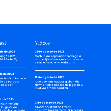
ast
Vídeos
aio de 2023
21 de agosto de 2023
anção #12 –
Mochila da ‘raposinha’: conheça a
D2 (Parte 01)
marca Fjällräven, que virou febre no
verão europeu e na Faria Lima
io de 2023
19 de agosto de 2023
com Patrícia Ferraz –
ão do ‘Paladar
‘Quero ser um jogador global’, diz
do Brasil’
Neymar sobre decisão de jogar no Al
Hilal, da Arábia Saudita
io de 2023
2 de agosto de 2023
no Entrevista
 ‘Eu gosto da
BRADESCO SEGUROS E TADEU
idade de viver tudo’
SCHMIDT TRAZEM ‘TADEUZINHO’ PARA