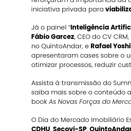
iniciativa privada para
viabiliz
Já o painel “
Inteligência Artifi
Fábio Garcez
, CEO do CV CRM,
no QuintoAndar, e
Rafael Yosh
apresentaram cases sobre o 
otimizar processos, reduzir cus
Assista à transmissão do Summ
saiba mais sobre o conteúdo 
book
As Novas Forças do Merca
O Dia do Mercado Imobiliário 
CDHU
,
Secovi-SP
,
QuintoAnda