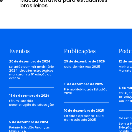
brasileiros
Eventos
Publicações
Podc
20 de dezembro de 2024
29 de dezembro de 2025
12 de m
Estadão Summit Imobiliário
Guia de Pós+MBA 2025
Minha C
2024: debates estratégicos
Marcelo 
marcaram a 9ª edição do
evento
11 de dezembro de 2025
5 de ma
Prêmio Mobilidade Estadão
2026
Por Aí, 
19 de dezembro de 2024
10ª ediç
Fórum Estadão
Cozinha 
Reconstrução da Educação
10 de dezembro de 2025
Estadão apresenta: Guia
3 de ma
da Faculdade 2025
5 de dezembro de 2024
Som a Pi
Prêmio Estadão Finanças
BNegão:
Mais 2024
possibil