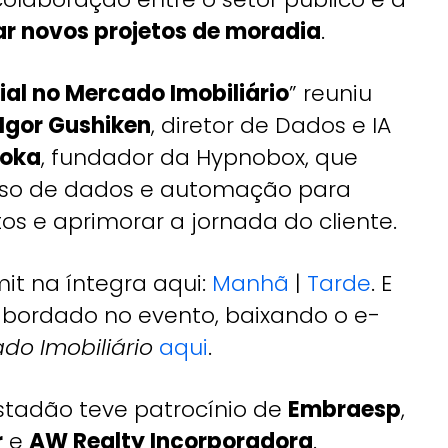
ar novos projetos de moradia
.
cial no Mercado Imobiliário
” reuniu
Igor Gushiken
, diretor de Dados e IA
ioka
, fundador da Hypnobox, que
uso de dados e automação para
tos e aprimorar a jornada do cliente.
it na íntegra aqui:
Manhã
|
Tarde
. E
abordado no evento, baixando o e-
do Imobiliário
aqui
.
Estadão teve patrocínio de
Embraesp
,
r
e
AW Realty Incorporadora
.