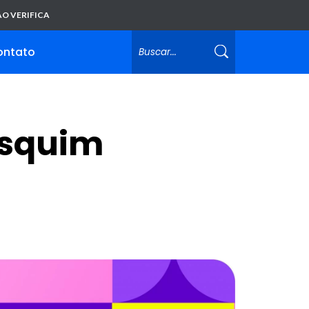
O VERIFICA
ontato
asquim