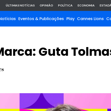
ÚLTIMAS NOTÍCIAS
OPINIÃO
POLÍTICA
ECONOMIA
ESTADÃ
Notícias
Eventos & Publicações
Play
Cannes Lions
C
 Marca: Guta Tolm
cs