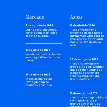
Mercado
Aspas
5 de agosto de 2026
16 de abril de 2026
Dia Nacional da Saúde:
Trends: “Vemos uma
histórias que mostram o
tendência de as pessoas
poder do cuidado
darem mais valor para as
experiências”, diz Eduardo
Malheiros, CEO do Grupo
Wish
31 de julho de 2026
Investimento em IA deve ter
estratégia diversificada e
26 de março de 2026
global
Trends: “A inteligência
artificial não vai substituir
aquele calor humano da
recepção do hotel”, diz
31 de julho de 2026
Ronaldo Beber, CEO da
Ensino de Saúde une
Gramado Parks
formação técnico-
científica e humana
12 de março de 2026
Trends: “Aliar hospitalidade
e entretenimento é o
grande diferencial”, diz
Lucas Fiuza, CEO da WAM