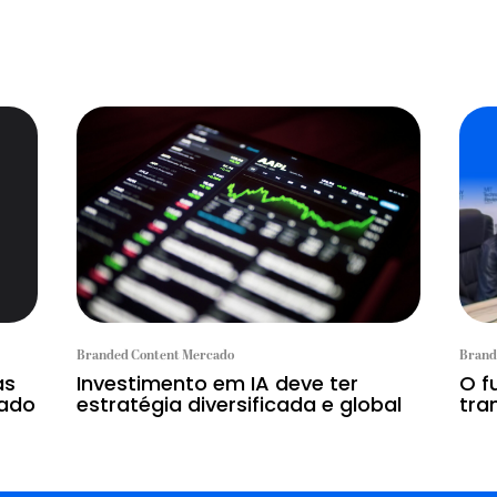
Branded Content Mercado
Brand
as
Investimento em IA deve ter
O f
dado
estratégia diversificada e global
tra