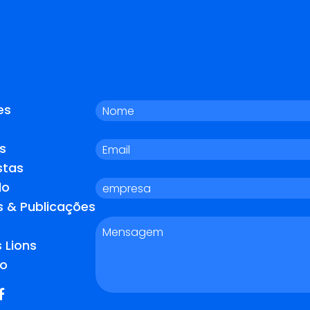
es
s
stas
do
s & Publicações
 Lions
o