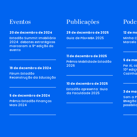
Eventos
Publicações
Podc
20 de dezembro de 2024
29 de dezembro de 2025
12 de m
Estadão Summit Imobiliário
Guia de Pós+MBA 2025
Minha C
2024: debates estratégicos
Marcelo 
marcaram a 9ª edição do
evento
11 de dezembro de 2025
5 de ma
Prêmio Mobilidade Estadão
2026
Por Aí, 
19 de dezembro de 2024
10ª ediç
Fórum Estadão
Cozinha 
Reconstrução da Educação
10 de dezembro de 2025
Estadão apresenta: Guia
3 de ma
da Faculdade 2025
5 de dezembro de 2024
Som a Pi
Prêmio Estadão Finanças
BNegão:
Mais 2024
possibil