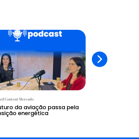
ed Content Mercado
Branded Content Mercad
uturo da aviação passa pela
A tecnologia c
nsição energética
IA substitui