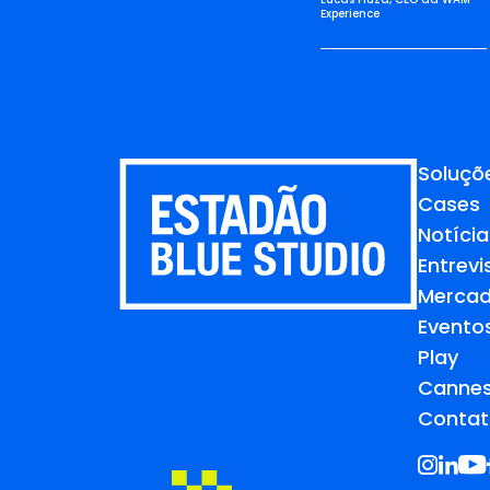
Experience
Soluçõ
Cases
Notícia
Entrevi
Merca
Evento
Play
Cannes
Contat