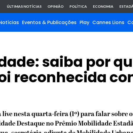
ÚLTIMAS NOTÍCIAS
OPINIÃO
POLÍTICA
ECONOMIA
ESTADÃ
Notícias
Eventos & Publicações
Play
Cannes Lions
C
dade: saiba por qu
oi reconhecida co
live nesta quarta-feira (1º) para falar sobre 
dade Destaque no Prêmio Mobilidade Estadão