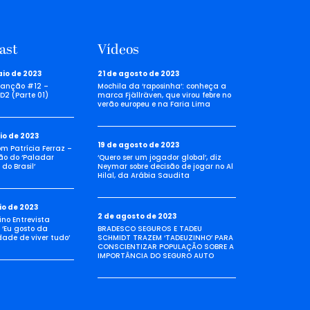
ast
Vídeos
aio de 2023
21 de agosto de 2023
anção #12 –
Mochila da ‘raposinha’: conheça a
D2 (Parte 01)
marca Fjällräven, que virou febre no
verão europeu e na Faria Lima
io de 2023
19 de agosto de 2023
com Patrícia Ferraz –
ão do ‘Paladar
‘Quero ser um jogador global’, diz
do Brasil’
Neymar sobre decisão de jogar no Al
Hilal, da Arábia Saudita
io de 2023
2 de agosto de 2023
no Entrevista
 ‘Eu gosto da
BRADESCO SEGUROS E TADEU
idade de viver tudo’
SCHMIDT TRAZEM ‘TADEUZINHO’ PARA
CONSCIENTIZAR POPULAÇÃO SOBRE A
IMPORTÂNCIA DO SEGURO AUTO