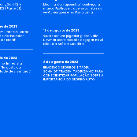
anção #12 –
Mochila da ‘raposinha’: conheça a
D2 (Parte 01)
marca Fjällräven, que virou febre no
verão europeu e na Faria Lima
io de 2023
19 de agosto de 2023
com Patrícia Ferraz –
ão do ‘Paladar
‘Quero ser um jogador global’, diz
do Brasil’
Neymar sobre decisão de jogar no Al
Hilal, da Arábia Saudita
io de 2023
2 de agosto de 2023
no Entrevista
 ‘Eu gosto da
BRADESCO SEGUROS E TADEU
idade de viver tudo’
SCHMIDT TRAZEM ‘TADEUZINHO’ PARA
CONSCIENTIZAR POPULAÇÃO SOBRE A
IMPORTÂNCIA DO SEGURO AUTO