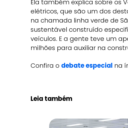
Ela também explica sobre os Ve
elétricos, que são um dos des
na chamada linha verde de Sã
sustentável construído especi
veículos. E a gente teve um a
milhões para auxiliar na const
Confira o
debate especial
na í
Leia também