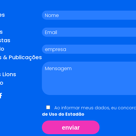
es
s
stas
do
s & Publicações
 Lions
o
Ao informar meus dados, eu concor
de Uso do Estadão