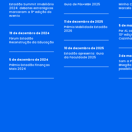
Estadão Summit Imobiliário
Guia de Pós+MBA 2025
Minha C
2024: debates estratégicos
Marcelo 
marcaram a 9ª edição do
evento
11 de dezembro de 2025
5 de ma
Prêmio Mobilidade Estadão
2026
Por Aí, 
19 de dezembro de 2024
10ª ediç
Fórum Estadão
Cozinha 
Reconstrução da Educação
10 de dezembro de 2025
Estadão apresenta: Guia
3 de ma
da Faculdade 2025
5 de dezembro de 2024
Som a Pi
Prêmio Estadão Finanças
BNegão:
Mais 2024
possibil