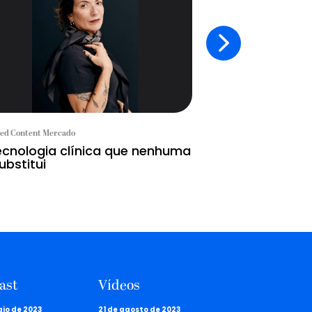
ed Content Mercado
Branded Content Mercad
ecnologia clínica que nenhuma
Hoje é dia de p
ubstitui
ast
Vídeos
aio de 2023
21 de agosto de 2023