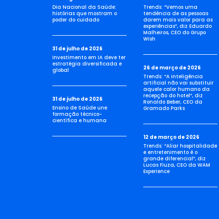
Dia Nacional da Saúde:
Trends: “Vemos uma
histórias que mostram o
tendência de as pessoas
poder do cuidado
darem mais valor para as
experiências”, diz Eduardo
Malheiros, CEO do Grupo
Wish
31 de julho de 2026
Investimento em IA deve ter
estratégia diversificada e
26 de março de 2026
global
Trends: “A inteligência
artificial não vai substituir
aquele calor humano da
recepção do hotel”, diz
31 de julho de 2026
Ronaldo Beber, CEO da
Ensino de Saúde une
Gramado Parks
formação técnico-
científica e humana
12 de março de 2026
Trends: “Aliar hospitalidade
e entretenimento é o
grande diferencial”, diz
Lucas Fiuza, CEO da WAM
Experience