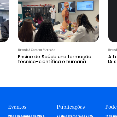
Branded Content Mercado
Brand
Ensino de Saúde une formação
A t
técnico-científica e humana
IA s
Eventos
Publicações
Podc
20 de dezembro de 2024
29 de dezembro de 2025
12 de m