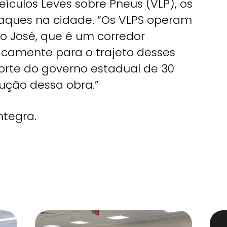
ículos Leves sobre Pneus (VLP), os
taques na cidade. “Os VLPS operam
o José, que é um corredor
ficamente para o trajeto desses
porte do governo estadual de 30
rução dessa obra.”
ntegra.