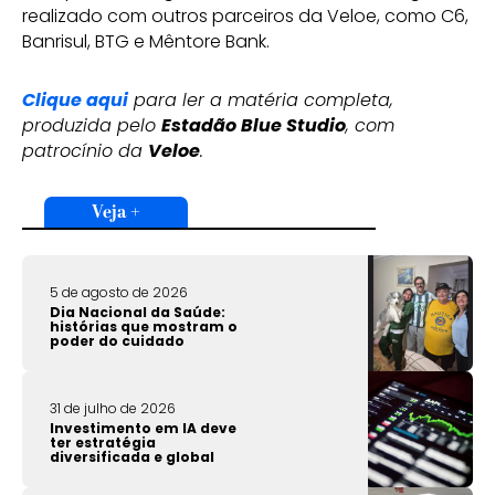
realizado com outros parceiros da Veloe, como C6,
Banrisul, BTG e Mêntore Bank.
Clique aqui
para ler a matéria completa,
produzida pelo
Estadão Blue Studio
, com
patrocínio da
Veloe
.
Veja +
5 de agosto de 2026
Dia Nacional da Saúde:
histórias que mostram o
poder do cuidado
31 de julho de 2026
Investimento em IA deve
ter estratégia
diversificada e global