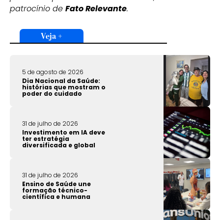
patrocínio de
Fato Relevante
.
Veja +
5 de agosto de 2026
Dia Nacional da Saúde:
histórias que mostram o
poder do cuidado
31 de julho de 2026
Investimento em IA deve
ter estratégia
diversificada e global
31 de julho de 2026
Ensino de Saúde une
formação técnico-
científica e humana