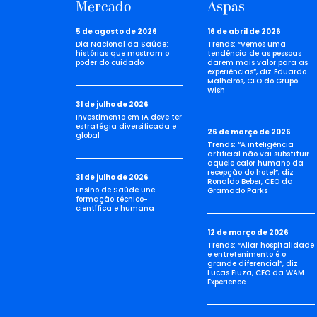
Mercado
Aspas
5 de agosto de 2026
16 de abril de 2026
Dia Nacional da Saúde:
Trends: “Vemos uma
histórias que mostram o
tendência de as pessoas
poder do cuidado
darem mais valor para as
experiências”, diz Eduardo
Malheiros, CEO do Grupo
Wish
31 de julho de 2026
Investimento em IA deve ter
estratégia diversificada e
26 de março de 2026
global
Trends: “A inteligência
artificial não vai substituir
aquele calor humano da
recepção do hotel”, diz
31 de julho de 2026
Ronaldo Beber, CEO da
Ensino de Saúde une
Gramado Parks
formação técnico-
científica e humana
12 de março de 2026
Trends: “Aliar hospitalidade
e entretenimento é o
grande diferencial”, diz
Lucas Fiuza, CEO da WAM
Experience