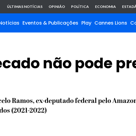
ÚLTIMAS NOTÍCIAS
OPINIÃO
POLÍTICA
ECONOMIA
ESTADÃ
Notícias
Eventos & Publicações
Play
Cannes Lions
C
ecado não pode p
rcelo Ramos, ex-deputado federal pelo Amazo
dos (2021-2022)