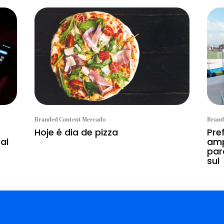
Branded Content Mercado
Brand
Hoje é dia de pizza
Pre
al
amp
par
sul