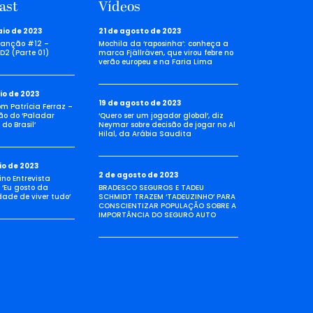
ast
Vídeos
aio de 2023
21 de agosto de 2023
anção #12 –
Mochila da ‘raposinha’: conheça a
D2 (Parte 01)
marca Fjällräven, que virou febre no
verão europeu e na Faria Lima
io de 2023
19 de agosto de 2023
com Patrícia Ferraz –
ão do ‘Paladar
‘Quero ser um jogador global’, diz
do Brasil’
Neymar sobre decisão de jogar no Al
Hilal, da Arábia Saudita
io de 2023
2 de agosto de 2023
no Entrevista
 ‘Eu gosto da
BRADESCO SEGUROS E TADEU
idade de viver tudo’
SCHMIDT TRAZEM ‘TADEUZINHO’ PARA
CONSCIENTIZAR POPULAÇÃO SOBRE A
IMPORTÂNCIA DO SEGURO AUTO