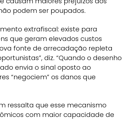
que causam maiores prejuízos aos
e não podem ser poupados.
mento extrafiscal: existe para
ns que geram elevados custos
 nova fonte de arrecadação repleta
 oportunistas”, diz. “Quando o desenho
ado envia o sinal oposto ao
ores “negociem” os danos que
m ressalta que esse mecanismo
nômicos com maior capacidade de