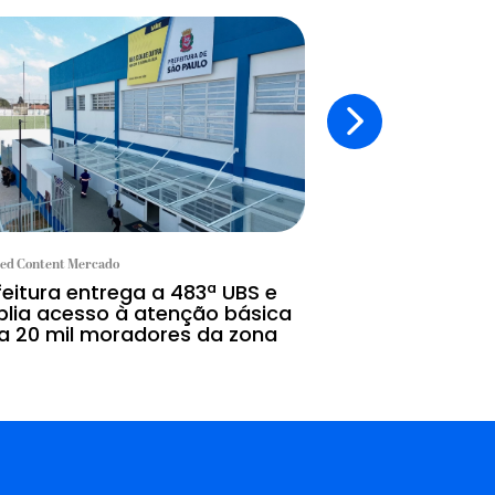
ed Content Mercado
Branded Content Mercad
feitura entrega a 483ª UBS e
A tecnologia c
lia acesso à atenção básica
IA substitui
a 20 mil moradores da zona