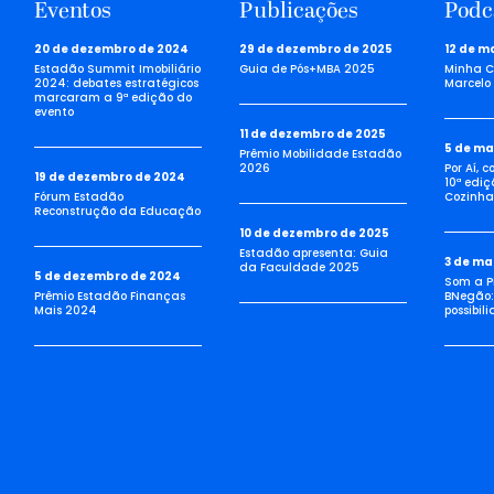
Eventos
Publicações
Podc
20 de dezembro de 2024
29 de dezembro de 2025
12 de m
Estadão Summit Imobiliário
Guia de Pós+MBA 2025
Minha C
2024: debates estratégicos
Marcelo 
marcaram a 9ª edição do
evento
11 de dezembro de 2025
5 de ma
Prêmio Mobilidade Estadão
2026
Por Aí, 
19 de dezembro de 2024
10ª ediç
Fórum Estadão
Cozinha 
Reconstrução da Educação
10 de dezembro de 2025
Estadão apresenta: Guia
3 de ma
da Faculdade 2025
5 de dezembro de 2024
Som a Pi
Prêmio Estadão Finanças
BNegão:
Mais 2024
possibil