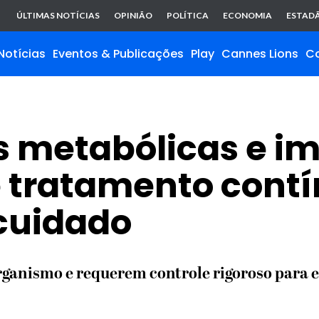
ÚLTIMAS NOTÍCIAS
OPINIÃO
POLÍTICA
ECONOMIA
ESTADÃ
Notícias
Eventos & Publicações
Play
Cannes Lions
C
s metabólicas e i
tratamento contí
 cuidado
rganismo e requerem controle rigoroso para e