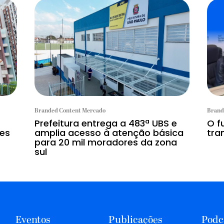
Branded Content Mercado
Brand
Prefeitura entrega a 483ª UBS e
O f
tes
amplia acesso à atenção básica
tra
para 20 mil moradores da zona
sul
Eventos
Publicações
Podc