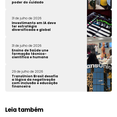
poder do cuidado
31 de julho de 2026
Investimento em IA deve
ter estratégia
diversificada e global
31 de julho de 2026
Ensino de Saúde une
formação técnico-
científica e humana
29 de julho de 2026
TransUnion Brasil desafia
a lógica da negativação
com inclusão e educação
financeira
Leia também