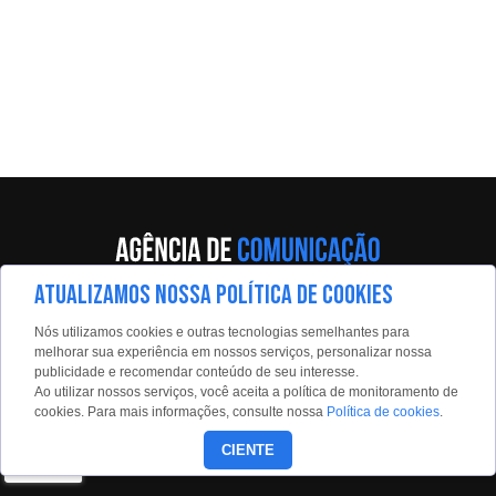
ATUALIZAMOS NOSSA POLÍTICA DE COOKIES
Av. Eng. Caetano Álvares, 55 - 5º andar
Nós utilizamos cookies e outras tecnologias semelhantes para
Limão, São Paulo, 02598-900
melhorar sua experiência em nossos serviços, personalizar nossa
publicidade e recomendar conteúdo de seu interesse.
Contato:
Ao utilizar nossos serviços, você aceita a política de monitoramento de
estadaoconteudo@estadao.com
cookies. Para mais informações, consulte nossa
Política de cookies
.
(11)99350-0439
CIENTE