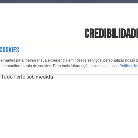
Credibilidad
 COOKIES
s e o mais completo
Conteúdo amplo e abra
 para portais, sites
equipes especializada
melhantes para melhorar sua experiência em nossos serviços, personalizar nossa 
 broker, jornais,
profissionais, 24 horas
tica de monitoramento de cookies. Para mais informações, consulte nossa
Política de
internet, intranet,
para entrega de conteú
. Tudo feito sob medida