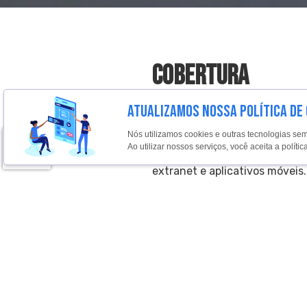
cobertura
ATUALIZAMOS NOSSA POLÍTICA DE
O melhor conteúdo de notícia
acervo fotojornalístico do País
Nós utilizamos cookies e outras tecnologias se
corporativos, financeiros, home
Ao utilizar nossos serviços, você aceita a polí
revistas, boletins, TV, rádios, 
extranet e aplicativos móveis
para o seu negócio.