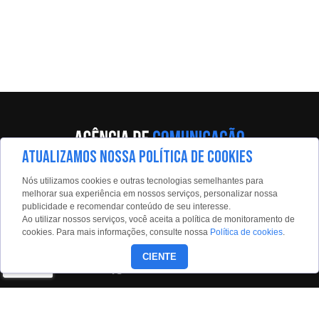
ATUALIZAMOS NOSSA POLÍTICA DE COOKIES
Nós utilizamos cookies e outras tecnologias semelhantes para
Av. Eng. Caetano Álvares, 55 - 5º andar
melhorar sua experiência em nossos serviços, personalizar nossa
Limão, São Paulo, 02598-900
publicidade e recomendar conteúdo de seu interesse.
Ao utilizar nossos serviços, você aceita a política de monitoramento de
Contato:
cookies. Para mais informações, consulte nossa
Política de cookies
.
estadaoconteudo@estadao.com
CIENTE
(11)99350-0439