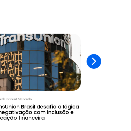
ed Content Mercado
Branded Content Mercad
nsUnion Brasil desafia a lógica
Dia Nacional da
negativação com inclusão e
que mostram o
cação financeira