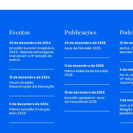
Eventos
Publicações
Podc
20 de dezembro de 2024
29 de dezembro de 2025
12 de m
Estadão Summit Imobiliário
Guia de Pós+MBA 2025
Minha C
2024: debates estratégicos
Marcelo 
marcaram a 9ª edição do
evento
11 de dezembro de 2025
5 de ma
Prêmio Mobilidade Estadão
2026
Por Aí, 
19 de dezembro de 2024
10ª ediç
Fórum Estadão
Cozinha 
Reconstrução da Educação
10 de dezembro de 2025
Estadão apresenta: Guia
3 de ma
da Faculdade 2025
5 de dezembro de 2024
Som a Pi
Prêmio Estadão Finanças
BNegão:
Mais 2024
possibil