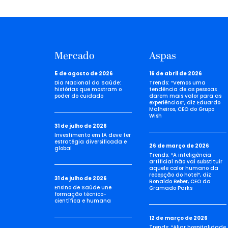
Mercado
Aspas
5 de agosto de 2026
16 de abril de 2026
Dia Nacional da Saúde:
Trends: “Vemos uma
histórias que mostram o
tendência de as pessoas
poder do cuidado
darem mais valor para as
experiências”, diz Eduardo
Malheiros, CEO do Grupo
Wish
31 de julho de 2026
Investimento em IA deve ter
estratégia diversificada e
26 de março de 2026
global
Trends: “A inteligência
artificial não vai substituir
aquele calor humano da
recepção do hotel”, diz
31 de julho de 2026
Ronaldo Beber, CEO da
Ensino de Saúde une
Gramado Parks
formação técnico-
científica e humana
12 de março de 2026
Trends: “Aliar hospitalidade