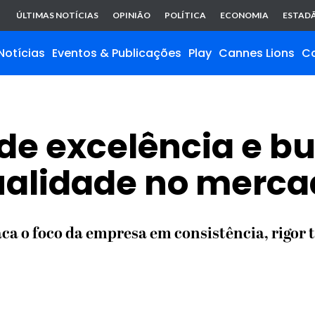
ÚLTIMAS NOTÍCIAS
OPINIÃO
POLÍTICA
ECONOMIA
ESTADÃ
Notícias
Eventos & Publicações
Play
Cannes Lions
C
 de excelência e b
ualidade no merca
aca o foco da empresa em consistência, rigor 