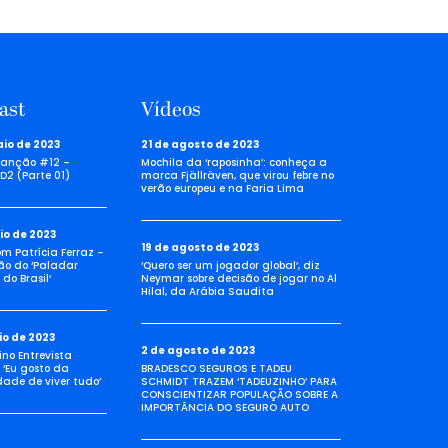
ast
Vídeos
aio de 2023
21 de agosto de 2023
anção #12 –
Mochila da ‘raposinha’: conheça a
D2 (Parte 01)
marca Fjällräven, que virou febre no
verão europeu e na Faria Lima
io de 2023
19 de agosto de 2023
com Patrícia Ferraz –
ão do ‘Paladar
‘Quero ser um jogador global’, diz
do Brasil’
Neymar sobre decisão de jogar no Al
Hilal, da Arábia Saudita
io de 2023
2 de agosto de 2023
no Entrevista
 ‘Eu gosto da
BRADESCO SEGUROS E TADEU
idade de viver tudo’
SCHMIDT TRAZEM ‘TADEUZINHO’ PARA
CONSCIENTIZAR POPULAÇÃO SOBRE A
IMPORTÂNCIA DO SEGURO AUTO