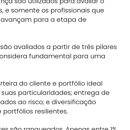
nça são utilizados para avaliar o
 e somente os profissionais que
s avançam para a etapa de
são avaliados a partir de três pilares
 considera fundamental para uma
teira do cliente e portfólio ideal
 suas particularidades; entrega de
ados ao risco; e diversificação
ortfólios resilientes.
res são ranqueados. Apenas entre 1%