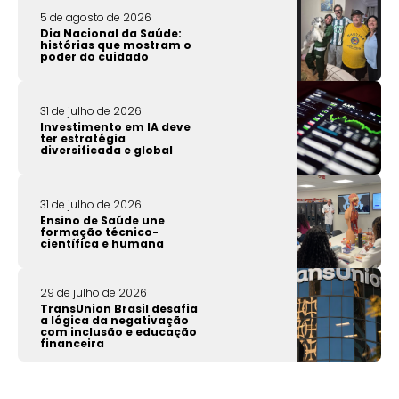
5 de agosto de 2026
Dia Nacional da Saúde:
histórias que mostram o
poder do cuidado
31 de julho de 2026
Investimento em IA deve
ter estratégia
diversificada e global
31 de julho de 2026
Ensino de Saúde une
formação técnico-
científica e humana
29 de julho de 2026
TransUnion Brasil desafia
a lógica da negativação
com inclusão e educação
financeira