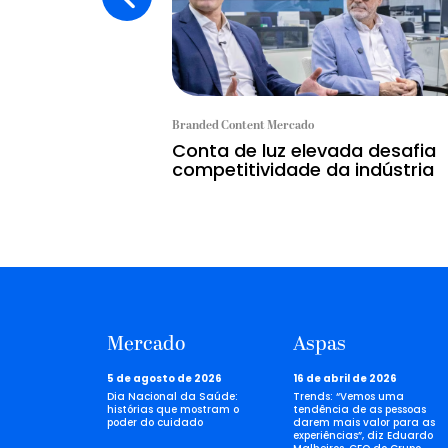
Branded Content Mercado
Conta de luz elevada desafia
competitividade da indústria
Mercado
Aspas
5 de agosto de 2026
16 de abril de 2026
Dia Nacional da Saúde:
Trends: “Vemos uma
histórias que mostram o
tendência de as pessoas
poder do cuidado
darem mais valor para as
experiências”, diz Eduardo