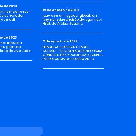
io de 2023
19 de agosto de 2023
com Patrícia Ferraz –
ão do ‘Paladar
‘Quero ser um jogador global’, diz
do Brasil’
Neymar sobre decisão de jogar no Al
Hilal, da Arábia Saudita
io de 2023
2 de agosto de 2023
no Entrevista
 ‘Eu gosto da
BRADESCO SEGUROS E TADEU
idade de viver tudo’
SCHMIDT TRAZEM ‘TADEUZINHO’ PARA
CONSCIENTIZAR POPULAÇÃO SOBRE A
IMPORTÂNCIA DO SEGURO AUTO