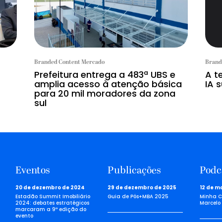
Branded Content Mercado
Brand
Prefeitura entrega a 483ª UBS e
A t
amplia acesso à atenção básica
IA s
para 20 mil moradores da zona
sul
Eventos
Publicações
Podc
20 de dezembro de 2024
29 de dezembro de 2025
12 de m
Estadão Summit Imobiliário
Guia de Pós+MBA 2025
Minha C
2024: debates estratégicos
Marcelo 
marcaram a 9ª edição do
evento