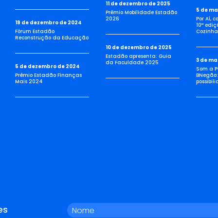
11 de dezembro de 2025
5 de ma
Prêmio Mobilidade Estadão
2026
Por Aí, 
19 de dezembro de 2024
10ª ediç
Fórum Estadão
Cozinha 
Reconstrução da Educação
10 de dezembro de 2025
Estadão apresenta: Guia
3 de ma
da Faculdade 2025
5 de dezembro de 2024
Som a Pi
Prêmio Estadão Finanças
BNegão:
Mais 2024
possibil
es