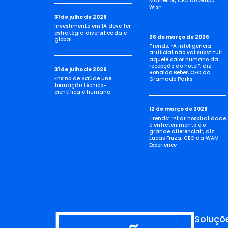
Malheiros, CEO do Grupo
Wish
31 de julho de 2026
Investimento em IA deve ter
estratégia diversificada e
26 de março de 2026
global
Trends: “A inteligência
artificial não vai substituir
aquele calor humano da
recepção do hotel”, diz
31 de julho de 2026
Ronaldo Beber, CEO da
Ensino de Saúde une
Gramado Parks
formação técnico-
científica e humana
12 de março de 2026
Trends: “Aliar hospitalidade
e entretenimento é o
grande diferencial”, diz
Lucas Fiuza, CEO da WAM
Experience
Soluçõ