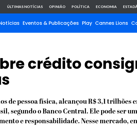
ÚLTIMAS NOTÍCIAS
OPINIÃO
POLÍTICA
ECONOMIA
ESTADÃ
Notícias
Eventos & Publicações
Play
Cannes Lions
C
bre crédito consi
as
 de pessoa física, alcançou R$ 3,1 trilhões e
il, segundo o Banco Central. Ele pode ser uma
nto e responsabilidade. Nesse mercado, ent