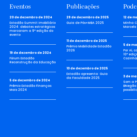
Eventos
Publicações
Podc
20 de dezembro de 2024
29 de dezembro de 2025
12 de m
Estadão Summit Imobiliário
Guia de Pós+MBA 2025
Minha C
2024: debates estratégicos
Marcelo 
marcaram a 9ª edição do
evento
11 de dezembro de 2025
5 de ma
Prêmio Mobilidade Estadão
2026
Por Aí, 
19 de dezembro de 2024
10ª ediç
Fórum Estadão
Cozinha 
Reconstrução da Educação
10 de dezembro de 2025
Estadão apresenta: Guia
3 de ma
da Faculdade 2025
5 de dezembro de 2024
Som a Pi
Prêmio Estadão Finanças
BNegão:
Mais 2024
possibil