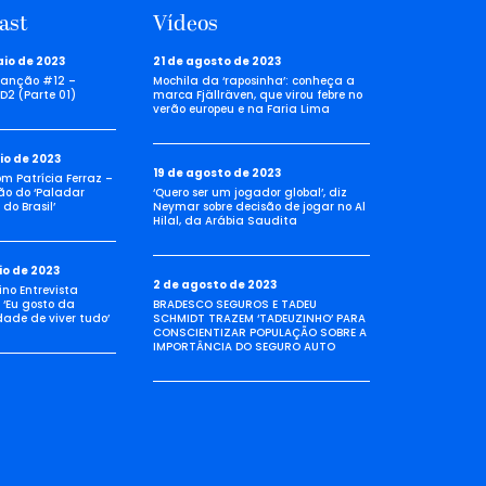
ast
Vídeos
aio de 2023
21 de agosto de 2023
anção #12 –
Mochila da ‘raposinha’: conheça a
D2 (Parte 01)
marca Fjällräven, que virou febre no
verão europeu e na Faria Lima
io de 2023
19 de agosto de 2023
com Patrícia Ferraz –
ão do ‘Paladar
‘Quero ser um jogador global’, diz
do Brasil’
Neymar sobre decisão de jogar no Al
Hilal, da Arábia Saudita
io de 2023
2 de agosto de 2023
no Entrevista
 ‘Eu gosto da
BRADESCO SEGUROS E TADEU
idade de viver tudo’
SCHMIDT TRAZEM ‘TADEUZINHO’ PARA
CONSCIENTIZAR POPULAÇÃO SOBRE A
IMPORTÂNCIA DO SEGURO AUTO