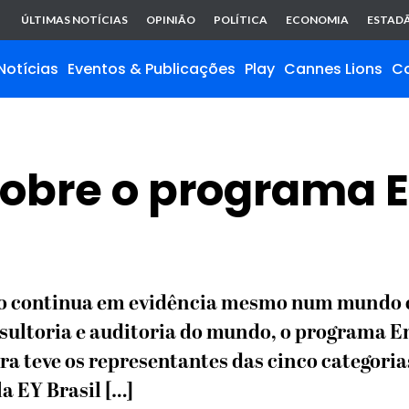
ÚLTIMAS NOTÍCIAS
OPINIÃO
POLÍTICA
ECONOMIA
ESTADÃ
Notícias
Eventos & Publicações
Play
Cannes Lions
C
 sobre o programa
ro continua em evidência mesmo num mundo 
sultoria e auditoria do mundo, o programa 
eira teve os representantes das cinco categori
a EY Brasil […]