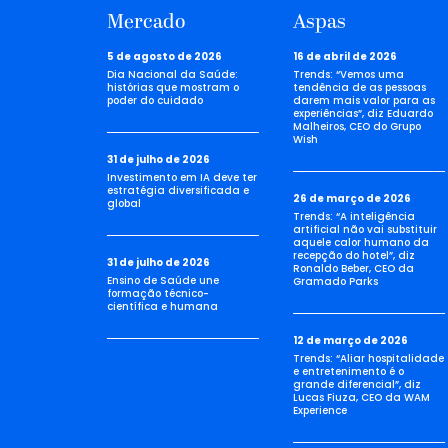
Mercado
Aspas
5 de agosto de 2026
16 de abril de 2026
Dia Nacional da Saúde:
Trends: “Vemos uma
histórias que mostram o
tendência de as pessoas
poder do cuidado
darem mais valor para as
experiências”, diz Eduardo
Malheiros, CEO do Grupo
Wish
31 de julho de 2026
Investimento em IA deve ter
estratégia diversificada e
26 de março de 2026
global
Trends: “A inteligência
artificial não vai substituir
aquele calor humano da
recepção do hotel”, diz
31 de julho de 2026
Ronaldo Beber, CEO da
Ensino de Saúde une
Gramado Parks
formação técnico-
científica e humana
12 de março de 2026
Trends: “Aliar hospitalidade
e entretenimento é o
grande diferencial”, diz
Lucas Fiuza, CEO da WAM
Experience