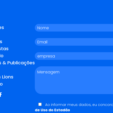
es
s
stas
do
s & Publicações
 Lions
o
Ao informar meus dados, eu concor
de Uso do Estadão