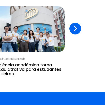
ed Content Mercado
Branded Content Mercad
elência acadêmica torna
O futuro da av
au atrativa para estudantes
transição ener
ileiros