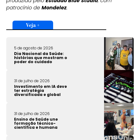
produzida pelo
Estadão Blue Studio
, com
patrocínio de
Mondelez
.
Veja +
5 de agosto de 2026
Dia Nacional da Saúde:
histórias que mostram o
poder do cuidado
31 de julho de 2026
Investimento em IA deve
ter estratégia
diversificada e global
31 de julho de 2026
Ensino de Saúde une
formação técnico-
científica e humana