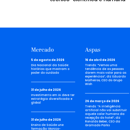
Mercado
Aspas
5 de agosto de 2026
16 de abril de 2026
Dia Nacional da Saúde:
Trends: “Vemos uma
histórias que mostram o
tendência de as pessoas
poder do cuidado
darem mais valor para as
experiências”, diz Eduardo
Malheiros, CEO do Grupo
Wish
31 de julho de 2026
Investimento em IA deve ter
estratégia diversificada e
26 de março de 2026
global
Trends: “A inteligência
artificial não vai substituir
aquele calor humano da
recepção do hotel”, diz
31 de julho de 2026
Ronaldo Beber, CEO da
Ensino de Saúde une
Gramado Parks
formação técnico-