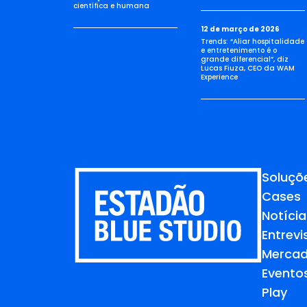
científica e humana
12 de março de 2026
Trends: “Aliar hospitalidade
e entretenimento é o
grande diferencial”, diz
Lucas Fiuza, CEO da WAM
Experience
Soluçõ
Cases
Notícia
Entrevi
Merca
Evento
Play