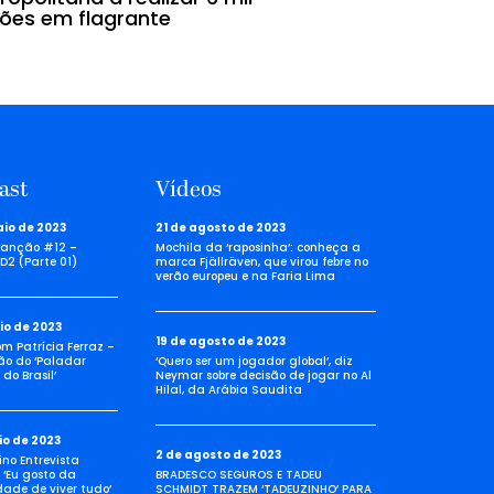
sões em flagrante
ast
Vídeos
aio de 2023
21 de agosto de 2023
anção #12 –
Mochila da ‘raposinha’: conheça a
D2 (Parte 01)
marca Fjällräven, que virou febre no
verão europeu e na Faria Lima
io de 2023
19 de agosto de 2023
com Patrícia Ferraz –
ão do ‘Paladar
‘Quero ser um jogador global’, diz
do Brasil’
Neymar sobre decisão de jogar no Al
Hilal, da Arábia Saudita
io de 2023
2 de agosto de 2023
no Entrevista
 ‘Eu gosto da
BRADESCO SEGUROS E TADEU
idade de viver tudo’
SCHMIDT TRAZEM ‘TADEUZINHO’ PARA