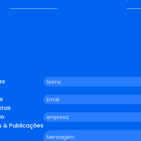
es
s
stas
do
s & Publicações