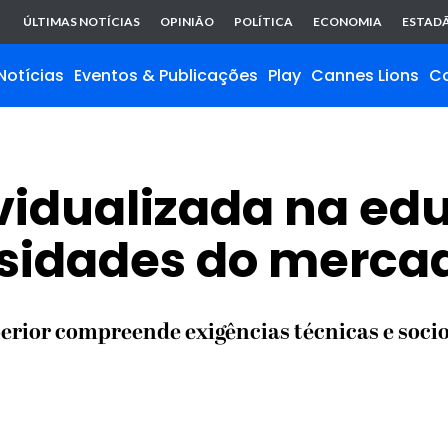
ÚLTIMAS NOTÍCIAS
OPINIÃO
POLÍTICA
ECONOMIA
ESTADÃ
Notícias
Eventos & Publicações
Play
Cannes Lions
C
ividualizada na e
sidades do mercad
rior compreende exigências técnicas e soci