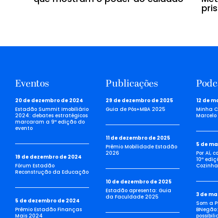
pri
Eventos
Publicações
Podc
20 de dezembro de 2024
29 de dezembro de 2025
12 de m
Estadão Summit Imobiliário
Guia de Pós+MBA 2025
Minha C
2024: debates estratégicos
Marcelo 
marcaram a 9ª edição do
evento
11 de dezembro de 2025
5 de ma
Prêmio Mobilidade Estadão
2026
Por Aí, 
19 de dezembro de 2024
10ª ediç
Fórum Estadão
Cozinha 
Reconstrução da Educação
10 de dezembro de 2025
Estadão apresenta: Guia
3 de ma
da Faculdade 2025
5 de dezembro de 2024
Som a Pi
Prêmio Estadão Finanças
BNegão:
Mais 2024
possibil