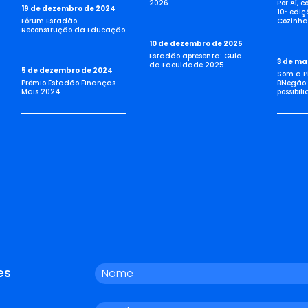
2026
Por Aí, 
19 de dezembro de 2024
10ª ediç
Fórum Estadão
Cozinha 
Reconstrução da Educação
10 de dezembro de 2025
Estadão apresenta: Guia
3 de ma
da Faculdade 2025
5 de dezembro de 2024
Som a Pi
Prêmio Estadão Finanças
BNegão:
Mais 2024
possibil
es