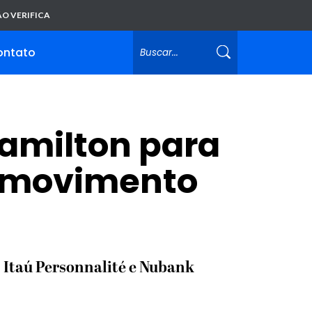
O VERIFICA
ontato
Hamilton para
a movimento
 Itaú Personnalité e Nubank