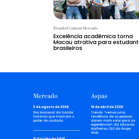
Branded Content Mercado
Excelência acadêmica torna
Macau atrativa para estudan
brasileiros
Mercado
Aspas
5 de agosto de 2026
16 de abril de 2026
Dia Nacional da Saúde:
Trends: “Vemos uma
histórias que mostram o
tendência de as pessoas
poder do cuidado
darem mais valor para as
experiências”, diz Eduardo
Malheiros, CEO do Grupo
Wish
31 de julho de 2026