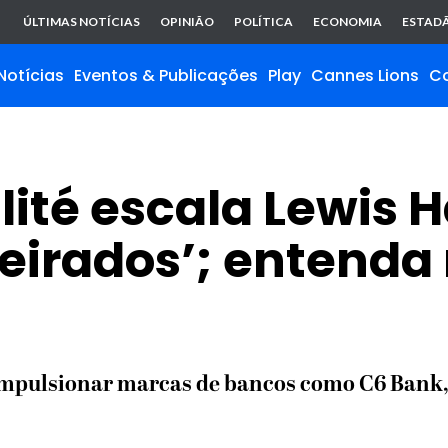
ÚLTIMAS NOTÍCIAS
OPINIÃO
POLÍTICA
ECONOMIA
ESTADÃ
Notícias
Eventos & Publicações
Play
Cannes Lions
C
lité escala Lewis 
heirados’; entend
impulsionar marcas de bancos como C6 Bank,