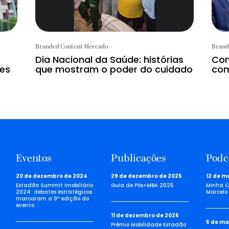
Branded Content Mercado
Brand
Dia Nacional da Saúde: histórias
Con
tes
que mostram o poder do cuidado
com
Eventos
Publicações
Podc
20 de dezembro de 2024
29 de dezembro de 2025
12 de m
Estadão Summit Imobiliário
Guia de Pós+MBA 2025
Minha C
2024: debates estratégicos
Marcelo 
marcaram a 9ª edição do
evento
11 de dezembro de 2025
5 de ma
Prêmio Mobilidade Estadão