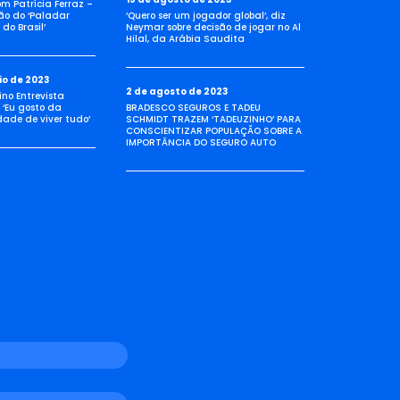
com Patrícia Ferraz –
ão do ‘Paladar
‘Quero ser um jogador global’, diz
do Brasil’
Neymar sobre decisão de jogar no Al
Hilal, da Arábia Saudita
io de 2023
2 de agosto de 2023
no Entrevista
 ‘Eu gosto da
BRADESCO SEGUROS E TADEU
idade de viver tudo’
SCHMIDT TRAZEM ‘TADEUZINHO’ PARA
CONSCIENTIZAR POPULAÇÃO SOBRE A
IMPORTÂNCIA DO SEGURO AUTO