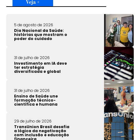
Veja +
5 de agosto de 2026
Dia Nacional da Saúde:
histórias que mostram o
poder do cuidado
31 de julho de 2026
Investimento em IA deve
ter estratégia
diversificada e global
31 de julho de 2026
Ensino de Saúde une
formação técnico-
científica e humana
29 de julho de 2026
TransUnion Brasil desafia
a lógica da negativação
com inclusão e educação
financeira