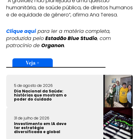
“A gravidez não planejada é uma questão
humanitária, de saúde pública, de direitos humanos
e de equidade de gênero”, afirma Ana Teresa.
Clique aqui
para ler a matéria completa,
produzida pelo
Estadão Blue Studio
, com
patrocínio de
Organon
.
Veja +
5 de agosto de 2026
Dia Nacional da Saúde:
histórias que mostram o
poder do cuidado
31 de julho de 2026
Investimento em IA deve
ter estratégia
diversificada e global