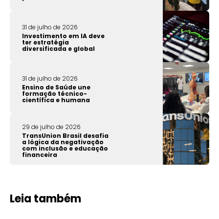
31 de julho de 2026
Investimento em IA deve
ter estratégia
diversificada e global
31 de julho de 2026
Ensino de Saúde une
formação técnico-
científica e humana
29 de julho de 2026
TransUnion Brasil desafia
a lógica da negativação
com inclusão e educação
financeira
Leia também