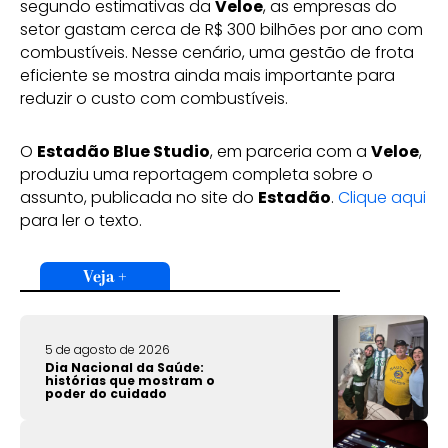
segundo estimativas da
Veloe
, as empresas do
setor gastam cerca de R$ 300 bilhões por ano com
combustíveis. Nesse cenário, uma gestão de frota
eficiente se mostra ainda mais importante para
reduzir o custo com combustíveis.
O
Estadão Blue Studio
, em parceria com a
Veloe
,
produziu uma reportagem completa sobre o
assunto, publicada no site do
Estadão
.
Clique aqui
para ler o texto.
Veja +
5 de agosto de 2026
Dia Nacional da Saúde:
histórias que mostram o
poder do cuidado