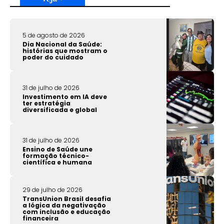
5 de agosto de 2026
Dia Nacional da Saúde:
histórias que mostram o
poder do cuidado
31 de julho de 2026
Investimento em IA deve
ter estratégia
diversificada e global
31 de julho de 2026
Ensino de Saúde une
formação técnico-
científica e humana
29 de julho de 2026
TransUnion Brasil desafia
a lógica da negativação
com inclusão e educação
financeira