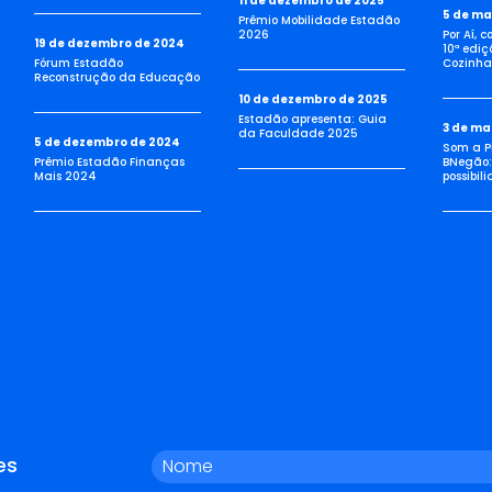
11 de dezembro de 2025
5 de ma
Prêmio Mobilidade Estadão
2026
Por Aí, 
19 de dezembro de 2024
10ª ediç
Fórum Estadão
Cozinha 
Reconstrução da Educação
10 de dezembro de 2025
Estadão apresenta: Guia
3 de ma
da Faculdade 2025
5 de dezembro de 2024
Som a Pi
Prêmio Estadão Finanças
BNegão:
Mais 2024
possibil
es