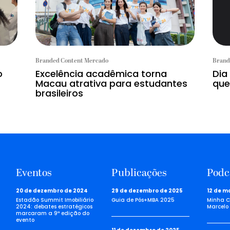
Branded Content Mercado
Brand
o
Excelência acadêmica torna
Dia
Macau atrativa para estudantes
que
brasileiros
Eventos
Publicações
Podc
20 de dezembro de 2024
29 de dezembro de 2025
12 de m
Estadão Summit Imobiliário
Guia de Pós+MBA 2025
Minha C
2024: debates estratégicos
Marcelo 
marcaram a 9ª edição do
evento