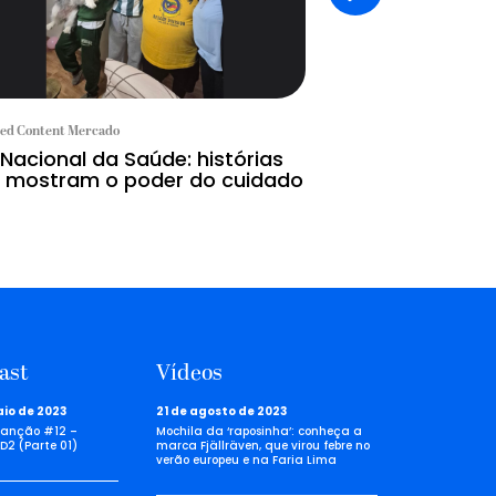
ed Content Mercado
Branded Content Mercad
 Nacional da Saúde: histórias
Hoje é dia de p
 mostram o poder do cuidado
ast
Vídeos
aio de 2023
21 de agosto de 2023
anção #12 –
Mochila da ‘raposinha’: conheça a
D2 (Parte 01)
marca Fjällräven, que virou febre no
verão europeu e na Faria Lima