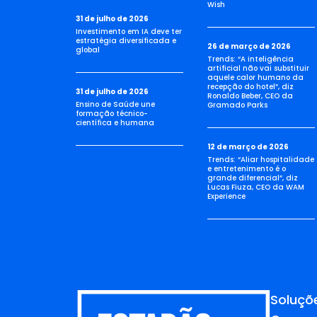
Wish
31 de julho de 2026
Investimento em IA deve ter
estratégia diversificada e
26 de março de 2026
global
Trends: “A inteligência
artificial não vai substituir
aquele calor humano da
recepção do hotel”, diz
31 de julho de 2026
Ronaldo Beber, CEO da
Ensino de Saúde une
Gramado Parks
formação técnico-
científica e humana
12 de março de 2026
Trends: “Aliar hospitalidade
e entretenimento é o
grande diferencial”, diz
Lucas Fiuza, CEO da WAM
Experience
Soluçõ