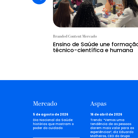
Branded Content Mercado
Ensino de Saúde une formaçã
técnico-científica e humana
Mercado
Aspas
5 de agosto de 2026
16 de abril de 2026
Dia Nacional da Saúde:
Trends: “Vemos uma
histórias que mostram o
tendência de as pessoas
poder do cuidado
darem mais valor para as
experiências”, diz Eduardo
Malheiros, CEO do Grupo