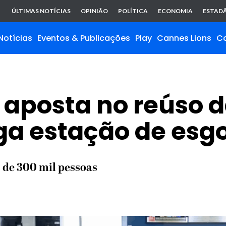
ÚLTIMAS NOTÍCIAS
OPINIÃO
POLÍTICA
ECONOMIA
ESTADÃ
Notícias
Eventos & Publicações
Play
Cannes Lions
C
o aposta no reúso 
ga estação de esg
 de 300 mil pessoas