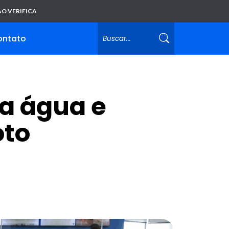
O VERIFICA
ontato
da água e
oto