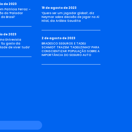
io de 2023
19 de agosto de 2023
com Patrícia Ferraz –
ão do ‘Paladar
‘Quero ser um jogador global’, diz
do Brasil’
Neymar sobre decisão de jogar no Al
Hilal, da Arábia Saudita
io de 2023
2 de agosto de 2023
no Entrevista
 ‘Eu gosto da
BRADESCO SEGUROS E TADEU
idade de viver tudo’
SCHMIDT TRAZEM ‘TADEUZINHO’ PARA
CONSCIENTIZAR POPULAÇÃO SOBRE A
IMPORTÂNCIA DO SEGURO AUTO