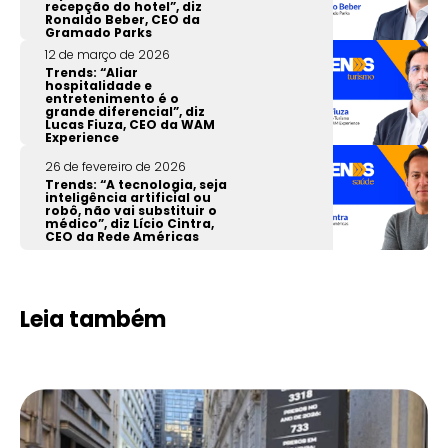
recepção do hotel”, diz
Ronaldo Beber, CEO da
Gramado Parks
12 de março de 2026
Trends: “Aliar
hospitalidade e
entretenimento é o
grande diferencial”, diz
Lucas Fiuza, CEO da WAM
Experience
26 de fevereiro de 2026
Trends: “A tecnologia, seja
inteligência artificial ou
robô, não vai substituir o
médico”, diz Lício Cintra,
CEO da Rede Américas
Leia também