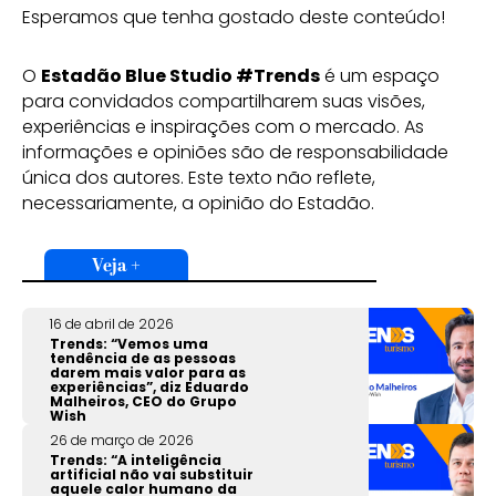
Esperamos que tenha gostado deste conteúdo!
O
Estadão Blue Studio #Trends
é um espaço
para convidados compartilharem suas visões,
experiências e inspirações com o mercado. As
informações e opiniões são de responsabilidade
única dos autores. Este texto não reflete,
necessariamente, a opinião do Estadão.
Veja +
16 de abril de 2026
Trends: “Vemos uma
tendência de as pessoas
darem mais valor para as
experiências”, diz Eduardo
Malheiros, CEO do Grupo
Wish
26 de março de 2026
Trends: “A inteligência
artificial não vai substituir
aquele calor humano da