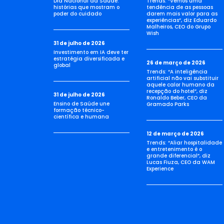
Dia Nacional da Saúde:
Trends: “Vemos uma
histórias que mostram o
tendência de as pessoas
poder do cuidado
darem mais valor para as
experiências”, diz Eduardo
Malheiros, CEO do Grupo
Wish
31 de julho de 2026
Investimento em IA deve ter
estratégia diversificada e
26 de março de 2026
global
Trends: “A inteligência
artificial não vai substituir
aquele calor humano da
recepção do hotel”, diz
31 de julho de 2026
Ronaldo Beber, CEO da
Ensino de Saúde une
Gramado Parks
formação técnico-
científica e humana
12 de março de 2026
Trends: “Aliar hospitalidade
e entretenimento é o
grande diferencial”, diz
Lucas Fiuza, CEO da WAM
Experience