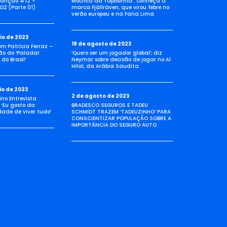
anção #12 –
Mochila da ‘raposinha’: conheça a
D2 (Parte 01)
marca Fjällräven, que virou febre no
verão europeu e na Faria Lima
io de 2023
19 de agosto de 2023
com Patrícia Ferraz –
ão do ‘Paladar
‘Quero ser um jogador global’, diz
do Brasil’
Neymar sobre decisão de jogar no Al
Hilal, da Arábia Saudita
io de 2023
2 de agosto de 2023
no Entrevista
 ‘Eu gosto da
BRADESCO SEGUROS E TADEU
idade de viver tudo’
SCHMIDT TRAZEM ‘TADEUZINHO’ PARA
CONSCIENTIZAR POPULAÇÃO SOBRE A
IMPORTÂNCIA DO SEGURO AUTO