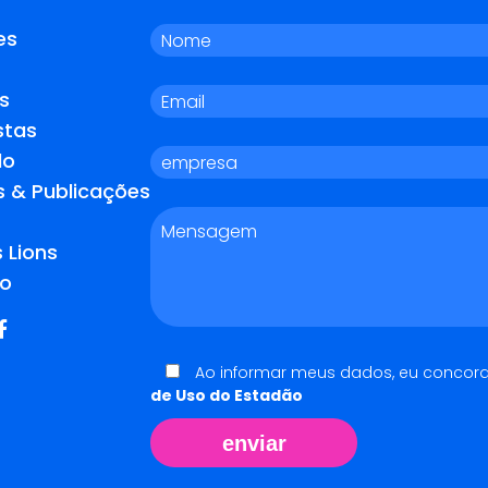
es
s
stas
do
s & Publicações
 Lions
o
Ao informar meus dados, eu concor
de Uso do Estadão