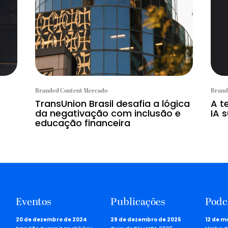
Branded Content Mercado
Brand
TransUnion Brasil desafia a lógica
A t
da negativação com inclusão e
IA s
educação financeira
Eventos
Publicações
Podc
20 de dezembro de 2024
29 de dezembro de 2025
12 de m