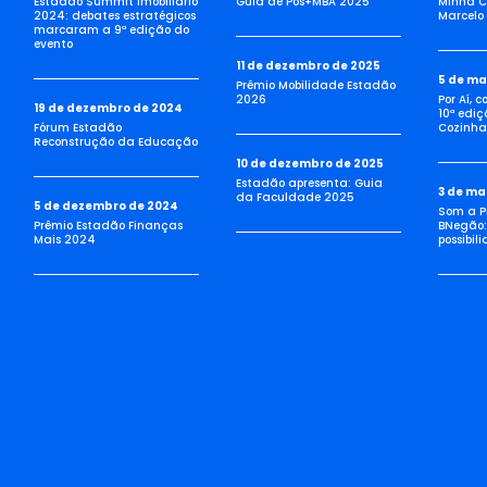
Estadão Summit Imobiliário
Guia de Pós+MBA 2025
Minha C
2024: debates estratégicos
Marcelo 
marcaram a 9ª edição do
evento
11 de dezembro de 2025
5 de ma
Prêmio Mobilidade Estadão
2026
Por Aí, 
19 de dezembro de 2024
10ª ediç
Fórum Estadão
Cozinha 
Reconstrução da Educação
10 de dezembro de 2025
Estadão apresenta: Guia
3 de ma
da Faculdade 2025
5 de dezembro de 2024
Som a Pi
Prêmio Estadão Finanças
BNegão:
Mais 2024
possibil