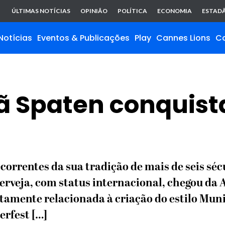
ÚLTIMAS NOTÍCIAS
OPINIÃO
POLÍTICA
ECONOMIA
ESTADÃ
Notícias
Eventos & Publicações
Play
Cannes Lions
C
ã Spaten conquist
orrentes da sua tradição de mais de seis séc
 cerveja, com status internacional, chegou d
etamente relacionada à criação do estilo Muni
erfest […]