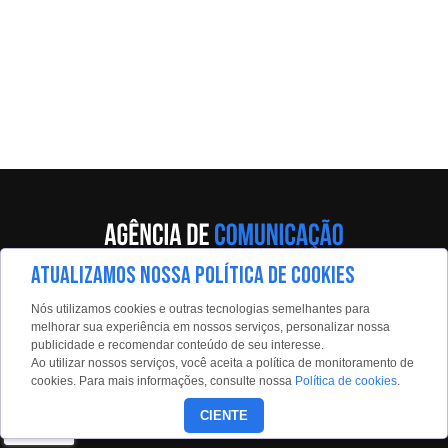
ATUALIZAMOS NOSSA POLÍTICA DE COOKIES
Av. Eng. Caetano Álvares, 55 - 5º andar
Nós utilizamos cookies e outras tecnologias semelhantes para
Limão, São Paulo, 02598-900
melhorar sua experiência em nossos serviços, personalizar nossa
publicidade e recomendar conteúdo de seu interesse.
Contato:
Ao utilizar nossos serviços, você aceita a política de monitoramento de
estadaoconteudo@estadao.com
cookies. Para mais informações, consulte nossa
Política de cookies
.
(11)99350-0439
CIENTE