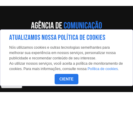
ATUALIZAMOS NOSSA POLÍTICA DE COOKIES
Av. Eng. Caetano Álvares, 55 - 5º andar
Nós utilizamos cookies e outras tecnologias semelhantes para
Limão, São Paulo, 02598-900
melhorar sua experiência em nossos serviços, personalizar nossa
publicidade e recomendar conteúdo de seu interesse.
Contato:
Ao utilizar nossos serviços, você aceita a política de monitoramento de
estadaoconteudo@estadao.com
cookies. Para mais informações, consulte nossa
Política de cookies
.
(11)99350-0439
CIENTE
Siga nossas redes: