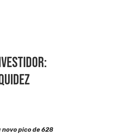
nvestidor:
quidez
 novo pico de 628