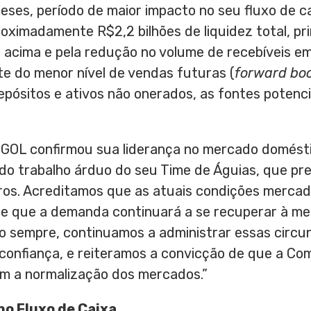
eses, período de maior impacto no seu fluxo de c
proximadamente
R$2,2
bilhões de liquidez total, 
 acima e pela redução no volume de recebíveis 
e do menor nível de vendas futuras (
forward bo
depósitos e ativos não onerados, as fontes potenci
A GOL confirmou sua liderança no mercado domésti
do trabalho árduo do seu Time de Águias, que pr
iros. Acreditamos que as atuais condições mercad
as e que a demanda continuará a se recuperar à m
mo sempre, continuamos a administrar essas circ
 confiança, e reiteramos a convicção de que a Co
com a normalização dos mercados.”
no Fluxo de Caixa