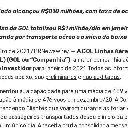
idada alcançou
R$810
milhões, com taxa de o
ixa da GOL totalizou
R$1
milhão/dia em janeir
nda por transporte aéreo e o início da baix
eiro de 2021 /PRNewswire/ —
A GOL Linhas Aére
L) (GOL ou “Companhia”)
, a maior companhia aé
o Investidor
para janeiro de 2021. Todas as info
ações abaixo, são
preliminares
e
não auditadas
.
mentou sua capacidade para uma média de 489 vo
lação à média de 476 voos em dezembro/20. A Co
 atendendo Clientes que voaram durante as féria
 de passageiros transportados desde o início da 
m um único dia. A receita bruta consolidada mensa