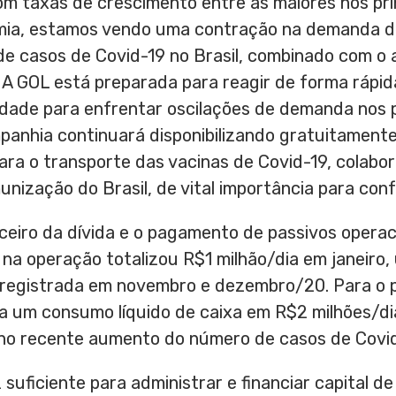
om taxas de crescimento entre as maiores nos pr
ia, estamos vendo uma contração na demanda de
e casos de Covid-19 no Brasil, combinado com o 
. A GOL está preparada para reagir de forma rápi
lidade para enfrentar oscilações de demanda nos
panhia continuará disponibilizando gratuitamente
para o transporte das vacinas de Covid-19, colab
nização do Brasil, de vital importância para con
nceiro da dívida e o pagamento de passivos operac
 na operação totalizou
R$1
milhão/dia em janeiro,
a registrada em novembro e dezembro/20. Para o p
a um consumo líquido de caixa em
R$2
milhões/di
o recente aumento do número de casos de Covid-
 suficiente para administrar e financiar capital de