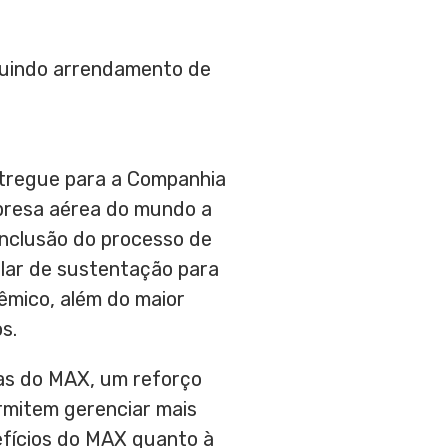
luindo arrendamento de
ntregue para a Companhia
mpresa aérea do mundo a
onclusão do processo de
ilar de sustentação para
êmico, além do maior
s.
gas do MAX, um reforço
rmitem gerenciar mais
fícios do MAX quanto à