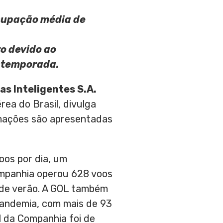
cupação média de
o devido ao
a temporada.
as Inteligentes S.A.
rea do Brasil, divulga
rmações são apresentadas
os por dia, um
mpanhia operou 628 voos
s de verão. A GOL também
pandemia, com mais de 93
l da Companhia foi de