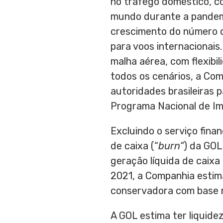
no tráfego doméstico, c
mundo durante a pandem
crescimento do número d
para voos internacionais
malha aérea, com flexibi
todos os cenários, a Com
autoridades brasileiras 
Programa Nacional de Imu
Excluindo o serviço fina
de caixa (“
burn
“
) da GOL
geração líquida de caix
2021, a Companhia estim
conservadora com base n
A GOL estima ter liquidez