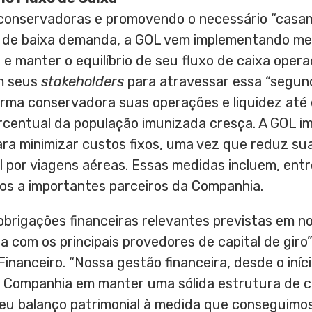
onservadoras e promovendo o necessário “casam
 de baixa demanda, a GOL vem implementando med
 e manter o equilíbrio de seu fluxo de caixa opera
om seus
stakeholders
para atravessar essa “segun
forma conservadora suas operações e liquidez até
ercentual da população imunizada cresça. A GOL i
para minimizar custos fixos, uma vez que reduz s
 por viagens aéreas. Essas medidas incluem, entr
s a importantes parceiros da Companhia.
rigações financeiras relevantes previstas em no
a com os principais provedores de capital de giro”
inanceiro. “Nossa gestão financeira, desde o iníc
 Companhia em manter uma sólida estrutura de ca
seu balanço patrimonial à medida que conseguimo