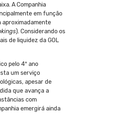
aixa. A Companhia
principalmente em função
em aproximadamente
okings
). Considerando os
ais de liquidez da GOL
co pelo 4º ano
esta um serviço
ológicas, apesar de
edida que avança a
unstâncias com
mpanhia emergirá ainda