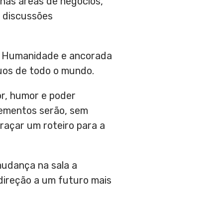
 nas áreas de negócios,
m discussões
na Humanidade e ancorada
duos de todo o mundo.
or, humor e poder
lementos serão, sem
traçar um roteiro para a
udança na sala a
 direção a um futuro mais