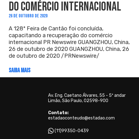
DO COMÉRCIO INTERNACIONAL
26 DE OUTUBRO DE 2020
A 128ª Feira de Cantão foi concluída,
capacitando a recuperação do comércio
internacional PR Newswire GUANGZHOU, China,
26 de outubro de 2020 GUANGZHOU, China, 26
de outubro de 2020 /PRNewswire/
SAIBA MAIS
Av. Eng. Caetano Álvares, 55 - 5º andar
Limão, São Paulo, 02598-900
Contato:
estadaoconteudo@estadao.com
(11)99350-0439