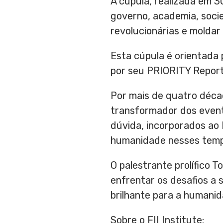
A cúpula, realizada em 3
governo, academia, socie
revolucionárias e moldar
Esta cúpula é orientada
por seu PRIORITY Report,
Por mais de quatro déca
transformador dos event
dúvida, incorporados ao
humanidade nesses temp
O palestrante prolífico
To
enfrentar os desafios a 
brilhante para a humanid
Sobre o FII Institute: