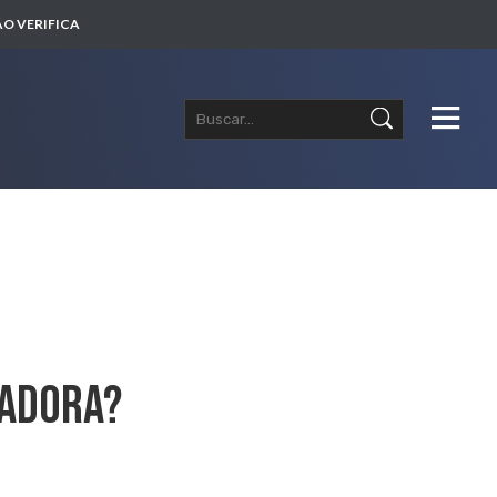
O VERIFICA
radora?