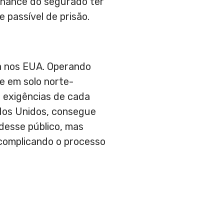
chance do segurado ter
 passível de prisão.
na nos EUA. Operando
e em solo norte-
 exigências de cada
tados Unidos, consegue
desse público, mas
complicando o processo
.