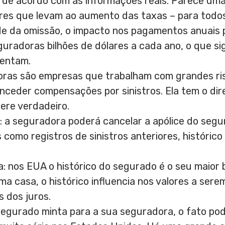
io de acordo com as informações reais. Parece um
res que levam ao aumento das taxas – para todos 
 da omissão, o impacto nos pagamentos anuais p
uradoras bilhões de dólares a cada ano, o que si
entam.
ras são empresas que trabalham com grandes risc
onceder compensações por sinistros. Ela tem o dir
dere verdadeiro.
: a seguradora poderá cancelar a apólice do seg
como registros de sinistros anteriores, histórico
 nos EUA o histórico do segurado é o seu maior b
 casa, o histórico influencia nos valores a ser
 dos juros.
segurado minta para a sua seguradora, o fato po