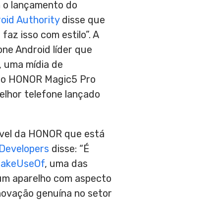
 o lançamento do
oid Authority
disse que
az isso com estilo”. A
e Android líder que
, uma mídia de
u o HONOR Magic5 Pro
elhor telefone lançado
ável da HONOR que está
Developers
disse: “É
akeUseOf
, uma das
m um aparelho com aspecto
inovação genuína no setor