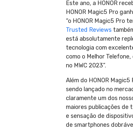
Este ano, a HONOR receb
HONOR Magic5 Pro ganha
“o HONOR Magic5 Pro tem 
Trusted Reviews
também 
está absolutamente reple
tecnologia com excelent
como o Melhor Telefone, 
no MWC 2023”.
Além do HONOR Magic5 P
sendo lançado no mercad
claramente um dos nosso
maiores publicações de t
e sensação de dispositiv
de smartphones dobrávei