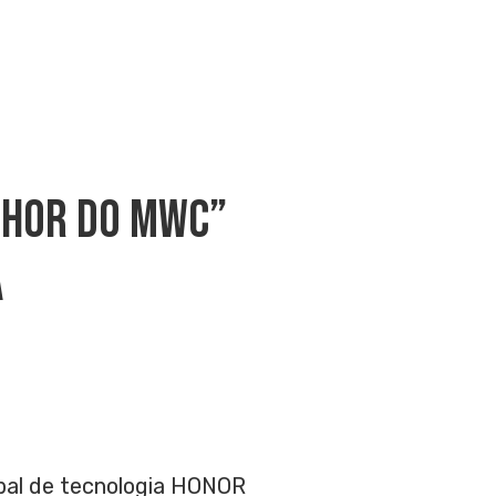
lhor Do MWC”
a
bal de tecnologia HONOR