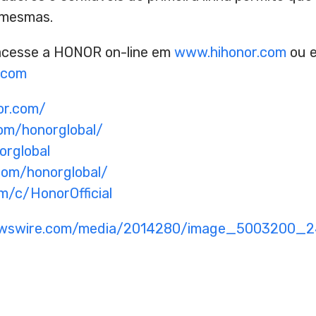
 mesmas.
 acesse a HONOR on-line em
www.hihonor.com
ou e
.com
or.com/
om/honorglobal/
orglobal
com/honorglobal/
m/c/HonorOfficial
newswire.com/media/2014280/image_5003200_2