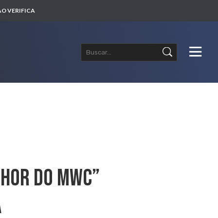
O VERIFICA
lhor Do MWC”
a