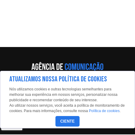
ATUALIZAMOS NOSSA POLÍTICA DE COOKIES
Av. Eng. Caetano Álvares, 55 - 5º andar
Nós utilizamos cookies e outras tecnologias semelhantes para
Limão, São Paulo, 02598-900
melhorar sua experiência em nossos serviços, personalizar nossa
publicidade e recomendar conteúdo de seu interesse.
Contato:
Ao utilizar nossos serviços, você aceita a política de monitoramento de
estadaoconteudo@estadao.com
cookies. Para mais informações, consulte nossa
Política de cookies
.
(11)99350-0439
CIENTE