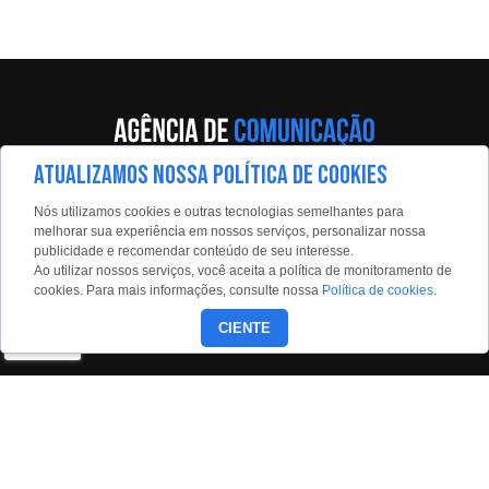
ATUALIZAMOS NOSSA POLÍTICA DE COOKIES
Av. Eng. Caetano Álvares, 55 - 5º andar
Nós utilizamos cookies e outras tecnologias semelhantes para
Limão, São Paulo, 02598-900
melhorar sua experiência em nossos serviços, personalizar nossa
publicidade e recomendar conteúdo de seu interesse.
Contato:
Ao utilizar nossos serviços, você aceita a política de monitoramento de
estadaoconteudo@estadao.com
cookies. Para mais informações, consulte nossa
Política de cookies
.
(11)99350-0439
CIENTE
Siga nossas redes: