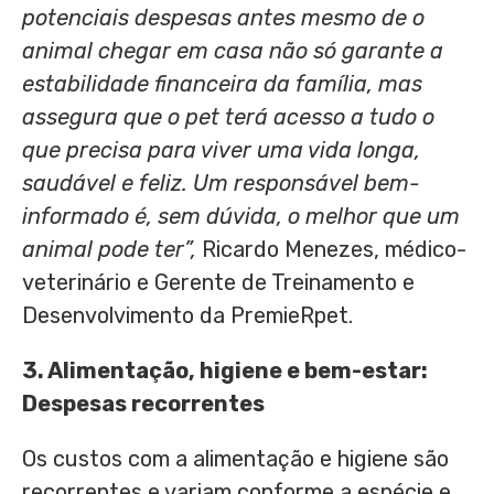
potenciais
despesas antes mesmo de o
animal chegar
em
casa não só garante a
estabilidade financeira da família, mas
assegura que o pet terá acesso a tudo o
que precisa para viver uma vida longa,
saudável e feliz. Um
responsável
bem-
informado
é, sem dúvida, o melhor que um
animal pode ter”,
Ricardo Menezes, médico-
veterinário e Gerente de Treinamento e
Desenvolvimento da PremieRpet.
3.
Alimentação, h
igiene e
b
em-
e
star
:
D
espesas
recorrentes
Os custos com a alimentação e higiene são
recorrentes e variam conforme a espécie e