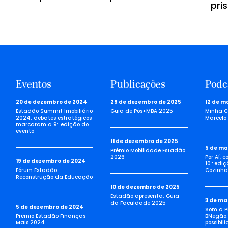
pri
Eventos
Publicações
Podc
20 de dezembro de 2024
29 de dezembro de 2025
12 de m
Estadão Summit Imobiliário
Guia de Pós+MBA 2025
Minha C
2024: debates estratégicos
Marcelo 
marcaram a 9ª edição do
evento
11 de dezembro de 2025
5 de ma
Prêmio Mobilidade Estadão
2026
Por Aí, 
19 de dezembro de 2024
10ª ediç
Fórum Estadão
Cozinha 
Reconstrução da Educação
10 de dezembro de 2025
Estadão apresenta: Guia
3 de ma
da Faculdade 2025
5 de dezembro de 2024
Som a Pi
Prêmio Estadão Finanças
BNegão:
Mais 2024
possibil