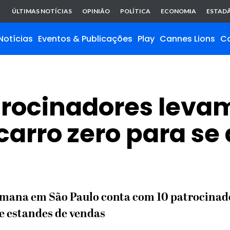
ÚLTIMAS NOTÍCIAS
OPINIÃO
POLÍTICA
ECONOMIA
ESTADÃ
Notícias
Eventos & Publicações
Play
Cannes Lions
C
rocinadores levam 
arro zero para se
emana em São Paulo conta com 10 patrocinado
e estandes de vendas