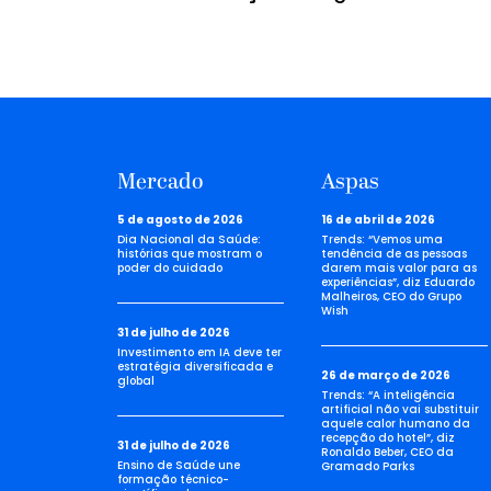
Mercado
Aspas
5 de agosto de 2026
16 de abril de 2026
Dia Nacional da Saúde:
Trends: “Vemos uma
histórias que mostram o
tendência de as pessoas
poder do cuidado
darem mais valor para as
experiências”, diz Eduardo
Malheiros, CEO do Grupo
Wish
31 de julho de 2026
Investimento em IA deve ter
estratégia diversificada e
26 de março de 2026
global
Trends: “A inteligência
artificial não vai substituir
aquele calor humano da
recepção do hotel”, diz
31 de julho de 2026
Ronaldo Beber, CEO da
Ensino de Saúde une
Gramado Parks
formação técnico-