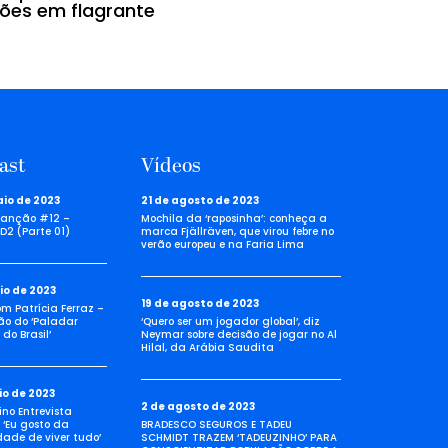
sões em flagrante
ast
Vídeos
aio de 2023
21 de agosto de 2023
anção #12 –
Mochila da ‘raposinha’: conheça a
D2 (Parte 01)
marca Fjällräven, que virou febre no
verão europeu e na Faria Lima
io de 2023
19 de agosto de 2023
com Patrícia Ferraz –
ão do ‘Paladar
‘Quero ser um jogador global’, diz
do Brasil’
Neymar sobre decisão de jogar no Al
Hilal, da Arábia Saudita
io de 2023
2 de agosto de 2023
no Entrevista
 ‘Eu gosto da
BRADESCO SEGUROS E TADEU
idade de viver tudo’
SCHMIDT TRAZEM ‘TADEUZINHO’ PARA