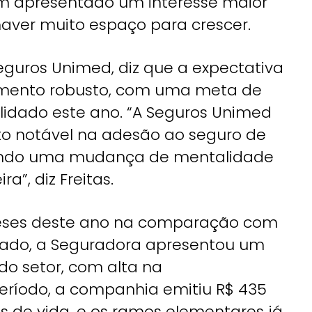
em apresentado um interesse maior
haver muito espaço para crescer.
Seguros Unimed, diz que a expectativa
mento robusto, com uma meta de
lidado este ano. “A Seguros Unimed
o notável na adesão ao seguro de
fletindo uma mudança de mentalidade
a”, diz Freitas.
meses deste ano na comparação com
ado, a Seguradora apresentou um
do setor, com alta na
período, a companhia emitiu R$ 435
 de vida, e os ramos elementares já