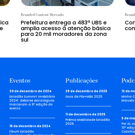
Branded Content Mercado
Brand
gica
Prefeitura entrega a 483ª UBS e
Con
 e
amplia acesso à atenção básica
com
para 20 mil moradores da zona
sul
Eventos
Publicações
Podc
20 de dezembro de 2024
29 de dezembro de 2025
12 de m
Estadão Summit Imobiliário
Guia de Pós+MBA 2025
Minha C
2024: debates estratégicos
Marcelo 
marcaram a 9ª edição do
evento
11 de dezembro de 2025
5 de ma
Prêmio Mobilidade Estadão
2026
Por Aí, 
19 de dezembro de 2024
10ª ediç
Fórum Estadão
Cozinha 