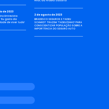
Hilal, da Arábia Saudita
io de 2023
2 de agosto de 2023
no Entrevista
 ‘Eu gosto da
BRADESCO SEGUROS E TADEU
idade de viver tudo’
SCHMIDT TRAZEM ‘TADEUZINHO’ PARA
CONSCIENTIZAR POPULAÇÃO SOBRE A
IMPORTÂNCIA DO SEGURO AUTO