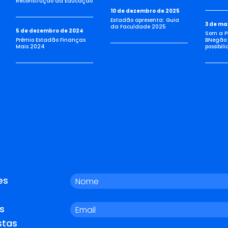
Reconstrução da Educação
10 de dezembro de 2025
Estadão apresenta: Guia
3 de ma
da Faculdade 2025
5 de dezembro de 2024
Som a Pi
Prêmio Estadão Finanças
BNegão:
Mais 2024
possibil
es
s
stas