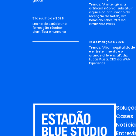
global
Trends: “A inteligência
artificial não vai substituir
aquele calor humano da
recepção do hotel”, diz
31 de julho de 2026
Ronaldo Beber, CEO da
Ensino de Saúde une
Gramado Parks
formação técnico-
científica e humana
12 de março de 2026
Trends: “Aliar hospitalidade
e entretenimento é o
grande diferencial”, diz
Lucas Fiuza, CEO da WAM
Experience
Soluçõ
Cases
Notícia
Entrevi