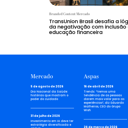
Branded Content Mercado
TransUnion Brasil desafia a ló
da negativação com inclusão
educação financeira
Mercado
Aspas
5 de agosto de 2026
16 de abril de 2026
Dia Nacional da Saúde:
Trends: “Vemos uma
histórias que mostram o
tendência de as pessoas
poder do cuidado
darem mais valor para as
experiências”, diz Eduardo
Malheiros, CEO do Grupo
Wish
31 de julho de 2026
Investimento em IA deve ter
estratégia diversificada e
26 de março de 2026