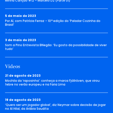
Minha Canção #12 – Marcelo D2 (Parte 01)
5 de maio de 2023
Por Aí, com Patrícia Ferraz – 10ª edição do ‘Paladar Cozinha do
Brasil’
3 de maio de 2023
Som a Pino Entrevista BNegão: ‘Eu gosto da possibilidade de viver
tudo’
Vídeos
21 de agosto de 2023
Mochila da ‘raposinha’: conheça a marca Fjällräven, que virou
febre no verão europeu e na Faria Lima
19 de agosto de 2023
‘Quero ser um jogador global’, diz Neymar sobre decisão de jogar
no Al Hilal, da Arábia Saudita