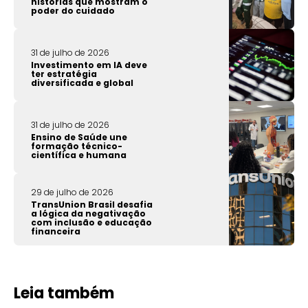
histórias que mostram o
poder do cuidado
31 de julho de 2026
Investimento em IA deve
ter estratégia
diversificada e global
31 de julho de 2026
Ensino de Saúde une
formação técnico-
científica e humana
29 de julho de 2026
TransUnion Brasil desafia
a lógica da negativação
com inclusão e educação
financeira
Leia também