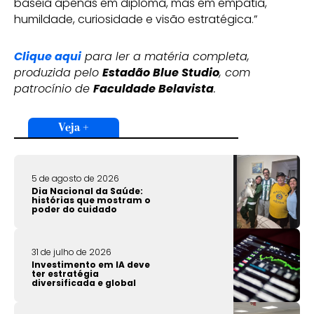
baseia apenas em diploma, mas em empatia,
humildade, curiosidade e visão estratégica.”
Clique aqui
para ler a matéria completa,
produzida pelo
Estadão Blue Studio
, com
patrocínio de
Faculdade Belavista
.
Veja +
5 de agosto de 2026
Dia Nacional da Saúde:
histórias que mostram o
poder do cuidado
31 de julho de 2026
Investimento em IA deve
ter estratégia
diversificada e global