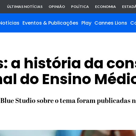
ÚLTIMAS NOTÍCIAS
OPINIÃO
POLÍTICA
ECONOMIA
ESTADÃ
Notícias
Eventos & Publicações
Play
Cannes Lions
C
: a história da co
al do Ensino Médi
Blue Studio sobre o tema foram publicadas n