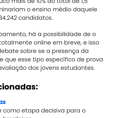
ouco mais de 10% do total de 1,5
minariam o ensino médio daquele
934.242 candidatos.
amento, há a possibilidade de o
totalmente online em breve, e isso
debate sobre se a presença da
e que esse tipo específico de prova
valiação dos jovens estudantes.
cionadas:
as
e como etapa decisiva para o