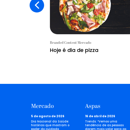
Branded Content Mercado
Hoje é dia de pizza
Mercado
Aspas
5 de agosto de 2026
16 de abril de 2026
Dia Nacional da Saúde:
Trends: “Vemos uma
histórias que mostram o
tendência de as pessoas
poder do cuidado
darem mais valor para as