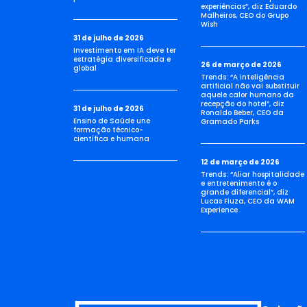
experiências”, diz Eduardo
Malheiros, CEO do Grupo
Wish
31 de julho de 2026
Investimento em IA deve ter
estratégia diversificada e
26 de março de 2026
global
Trends: “A inteligência
artificial não vai substituir
aquele calor humano da
recepção do hotel”, diz
31 de julho de 2026
Ronaldo Beber, CEO da
Ensino de Saúde une
Gramado Parks
formação técnico-
científica e humana
12 de março de 2026
Trends: “Aliar hospitalidade
e entretenimento é o
grande diferencial”, diz
Lucas Fiuza, CEO da WAM
Experience