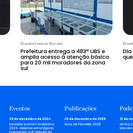
Branded Content Mercado
Brand
Prefeitura entrega a 483ª UBS e
Dia
amplia acesso à atenção básica
que
para 20 mil moradores da zona
sul
Eventos
Publicações
Podc
20 de dezembro de 2024
29 de dezembro de 2025
12 de m
Estadão Summit Imobiliário
Guia de Pós+MBA 2025
Minha C
2024: debates estratégicos
Marcelo 
marcaram a 9ª edição do