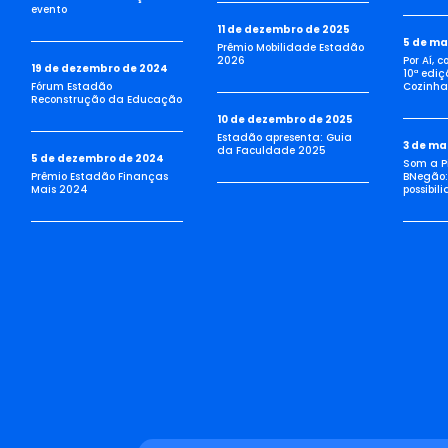
evento
11 de dezembro de 2025
5 de ma
Prêmio Mobilidade Estadão
2026
Por Aí, 
19 de dezembro de 2024
10ª ediç
Fórum Estadão
Cozinha 
Reconstrução da Educação
10 de dezembro de 2025
Estadão apresenta: Guia
3 de ma
da Faculdade 2025
5 de dezembro de 2024
Som a Pi
Prêmio Estadão Finanças
BNegão:
Mais 2024
possibil