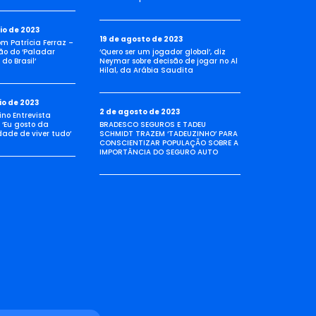
io de 2023
19 de agosto de 2023
com Patrícia Ferraz –
ão do ‘Paladar
‘Quero ser um jogador global’, diz
do Brasil’
Neymar sobre decisão de jogar no Al
Hilal, da Arábia Saudita
io de 2023
2 de agosto de 2023
no Entrevista
 ‘Eu gosto da
BRADESCO SEGUROS E TADEU
idade de viver tudo’
SCHMIDT TRAZEM ‘TADEUZINHO’ PARA
CONSCIENTIZAR POPULAÇÃO SOBRE A
IMPORTÂNCIA DO SEGURO AUTO