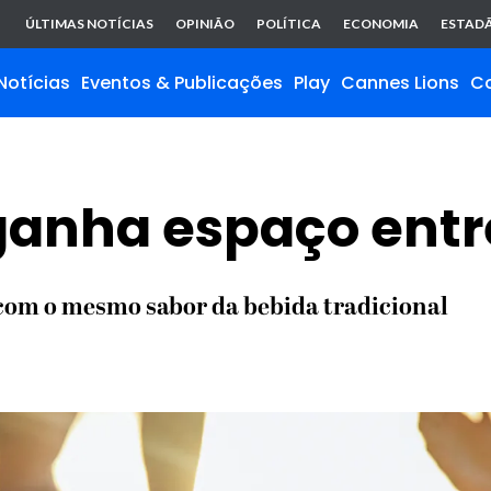
ÚLTIMAS NOTÍCIAS
OPINIÃO
POLÍTICA
ECONOMIA
ESTADÃ
Notícias
Eventos & Publicações
Play
Cannes Lions
C
ganha espaço entre
com o mesmo sabor da bebida tradicional