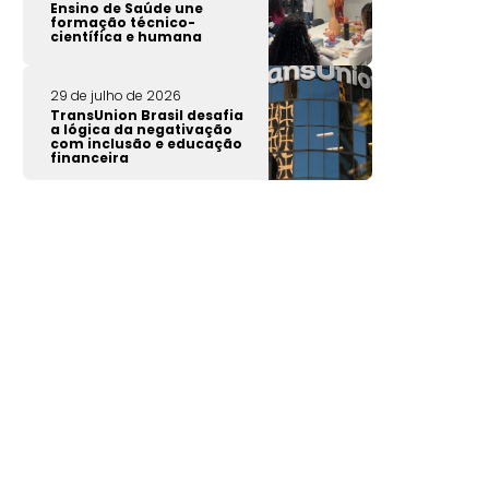
Ensino de Saúde une
formação técnico-
científica e humana
29 de julho de 2026
TransUnion Brasil desafia
a lógica da negativação
com inclusão e educação
financeira