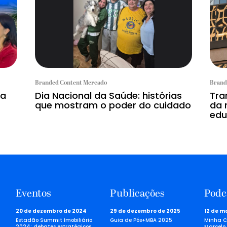
Branded Content Mercado
Brand
la
Dia Nacional da Saúde: histórias
Tra
que mostram o poder do cuidado
da 
edu
Eventos
Publicações
Podc
20 de dezembro de 2024
29 de dezembro de 2025
12 de m
Estadão Summit Imobiliário
Guia de Pós+MBA 2025
Minha C
2024: debates estratégicos
Marcelo 