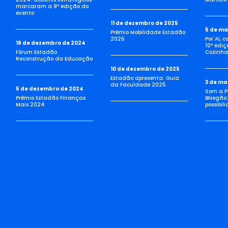
marcaram a 9ª edição do
evento
11 de dezembro de 2025
5 de ma
Prêmio Mobilidade Estadão
2026
Por Aí, 
19 de dezembro de 2024
10ª ediç
Fórum Estadão
Cozinha 
Reconstrução da Educação
10 de dezembro de 2025
Estadão apresenta: Guia
3 de ma
da Faculdade 2025
5 de dezembro de 2024
Som a Pi
Prêmio Estadão Finanças
BNegão:
Mais 2024
possibil