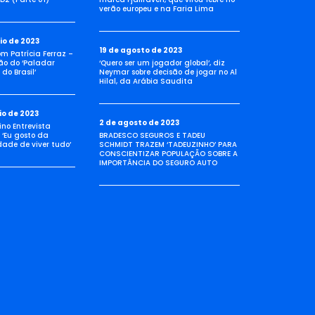
verão europeu e na Faria Lima
io de 2023
19 de agosto de 2023
com Patrícia Ferraz –
ão do ‘Paladar
‘Quero ser um jogador global’, diz
do Brasil’
Neymar sobre decisão de jogar no Al
Hilal, da Arábia Saudita
io de 2023
2 de agosto de 2023
no Entrevista
 ‘Eu gosto da
BRADESCO SEGUROS E TADEU
idade de viver tudo’
SCHMIDT TRAZEM ‘TADEUZINHO’ PARA
CONSCIENTIZAR POPULAÇÃO SOBRE A
IMPORTÂNCIA DO SEGURO AUTO