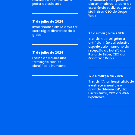
poder do cuidado
darem mais valor para as
experiências”, diz Eduardo
Malheiros, CEO do Grupo
Wish
31 de julho de 2026
Investimento em IA deve ter
estratégia diversificada e
26 de março de 2026
global
Trends: “A inteligência
artificial não vai substituir
aquele calor humano da
recepção do hotel”, diz
31 de julho de 2026
Ronaldo Beber, CEO da
Ensino de Saúde une
Gramado Parks
formação técnico-
científica e humana
12 de março de 2026
Trends: “Aliar hospitalidade
e entretenimento é o
grande diferencial”, diz
Lucas Fiuza, CEO da WAM
Experience