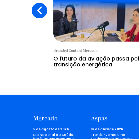
Branded Content Mercado
O futuro da aviação passa pe
transição energética
Mercado
Aspas
5 de agosto de 2026
16 de abril de 2026
Dia Nacional da Saúde:
Trends: “Vemos uma
histórias que mostram o
tendência de as pessoas