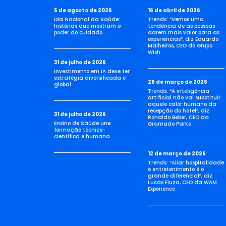
5 de agosto de 2026
16 de abril de 2026
Dia Nacional da Saúde:
Trends: “Vemos uma
histórias que mostram o
tendência de as pessoas
poder do cuidado
darem mais valor para as
experiências”, diz Eduardo
Malheiros, CEO do Grupo
Wish
31 de julho de 2026
Investimento em IA deve ter
estratégia diversificada e
26 de março de 2026
global
Trends: “A inteligência
artificial não vai substituir
aquele calor humano da
recepção do hotel”, diz
31 de julho de 2026
Ronaldo Beber, CEO da
Ensino de Saúde une
Gramado Parks
formação técnico-
científica e humana
12 de março de 2026
Trends: “Aliar hospitalidade
e entretenimento é o
grande diferencial”, diz
Lucas Fiuza, CEO da WAM
Experience