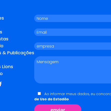
es
s
stas
do
s & Publicações
 Lions
o
Ao informar meus dados, eu concor
de Uso do Estadão