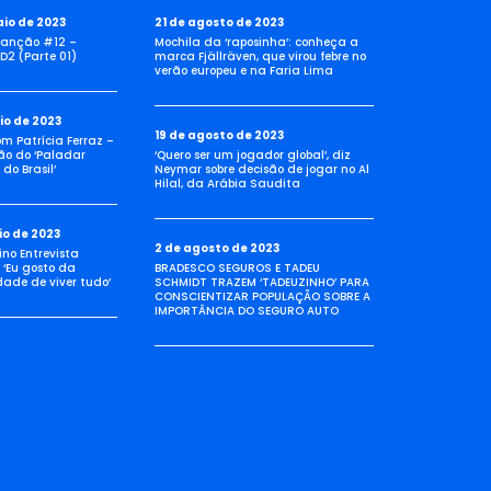
aio de 2023
21 de agosto de 2023
anção #12 –
Mochila da ‘raposinha’: conheça a
D2 (Parte 01)
marca Fjällräven, que virou febre no
verão europeu e na Faria Lima
io de 2023
19 de agosto de 2023
com Patrícia Ferraz –
ão do ‘Paladar
‘Quero ser um jogador global’, diz
do Brasil’
Neymar sobre decisão de jogar no Al
Hilal, da Arábia Saudita
io de 2023
2 de agosto de 2023
no Entrevista
 ‘Eu gosto da
BRADESCO SEGUROS E TADEU
idade de viver tudo’
SCHMIDT TRAZEM ‘TADEUZINHO’ PARA
CONSCIENTIZAR POPULAÇÃO SOBRE A
IMPORTÂNCIA DO SEGURO AUTO