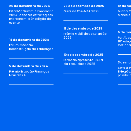
20 de dezembro de 2024
29 de dezembro de 2025
12 de m
Estadão Summit Imobiliário
Guia de Pós+MBA 2025
Minha C
2024: debates estratégicos
Marcelo 
marcaram a 9ª edição do
evento
11 de dezembro de 2025
5 de ma
Prêmio Mobilidade Estadão
2026
Por Aí, 
19 de dezembro de 2024
10ª ediç
Fórum Estadão
Cozinha 
Reconstrução da Educação
10 de dezembro de 2025
Estadão apresenta: Guia
3 de ma
da Faculdade 2025
5 de dezembro de 2024
Som a Pi
Prêmio Estadão Finanças
BNegão:
Mais 2024
possibil