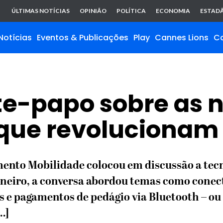
ÚLTIMAS NOTÍCIAS
OPINIÃO
POLÍTICA
ECONOMIA
ESTADÃ
Notícias
Eventos & Publicações
Play
Cannes Lions
C
te-papo sobre as 
 que revolucionam
omento Mobilidade colocou em discussão a tec
neiro, a conversa abordou temas como conect
s e pagamentos de pedágio via Bluetooth – ou s
…]