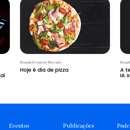
Branded Content Mercado
Brand
Hoje é dia de pizza
A t
al
IA s
Eventos
Publicações
Podc