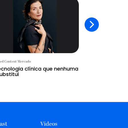
ed Content Mercado
Branded Content Mercad
ecnologia clínica que nenhuma
Dia Nacional da
ubstitui
que mostram o
ast
Vídeos