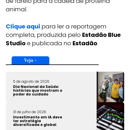
de farelo para a cadeia de proteína
animal.
Clique aqui
para ler a reportagem
completa, produzida pelo
Estadão Blue
Studio
e publicada no
Estadão
.
Veja +
5 de agosto de 2026
Dia Nacional da Saúde:
histórias que mostram o
poder do cuidado
31 de julho de 2026
Investimento em IA deve
ter estratégia
diversificada e global