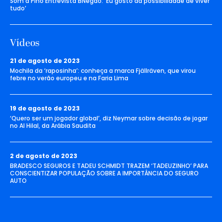
Som a Pino Entrevista BNegão: ‘Eu gosto da possibilidade de viver
tudo’
Vídeos
21 de agosto de 2023
Mochila da ‘raposinha’: conheça a marca Fjällräven, que virou
febre no verão europeu e na Faria Lima
19 de agosto de 2023
‘Quero ser um jogador global’, diz Neymar sobre decisão de jogar
no Al Hilal, da Arábia Saudita
2 de agosto de 2023
BRADESCO SEGUROS E TADEU SCHMIDT TRAZEM ‘TADEUZINHO’ PARA
CONSCIENTIZAR POPULAÇÃO SOBRE A IMPORTÂNCIA DO SEGURO
AUTO