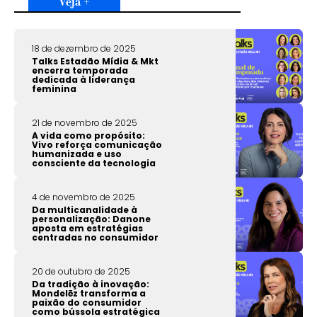
Veja +
18 de dezembro de 2025
Talks Estadão Mídia & Mkt
encerra temporada
dedicada à liderança
feminina
21 de novembro de 2025
A vida como propósito:
Vivo reforça comunicação
humanizada e uso
consciente da tecnologia
4 de novembro de 2025
Da multicanalidade à
personalização: Danone
aposta em estratégias
centradas no consumidor
20 de outubro de 2025
Da tradição à inovação:
Mondelēz transforma a
paixão do consumidor
como bússola estratégica