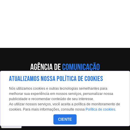
ATUALIZAMOS NOSSA POLÍTICA DE COOKIES
Av. Eng. Caetano Álvares, 55 - 5º andar
Nós utilizamos cookies e outras tecnologias semelhantes para
Limão, São Paulo, 02598-900
melhorar sua experiência em nossos serviços, personalizar nossa
publicidade e recomendar conteúdo de seu interesse.
Contato:
Ao utilizar nossos serviços, você aceita a política de monitoramento de
estadaoconteudo@estadao.com
cookies. Para mais informações, consulte nossa
Política de cookies
.
(11)99350-0439
CIENTE