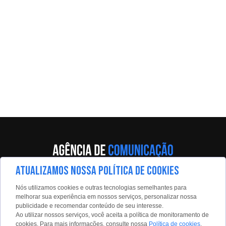
ATUALIZAMOS NOSSA POLÍTICA DE COOKIES
Av. Eng. Caetano Álvares, 55 - 5º andar
Nós utilizamos cookies e outras tecnologias semelhantes para
Limão, São Paulo, 02598-900
melhorar sua experiência em nossos serviços, personalizar nossa
publicidade e recomendar conteúdo de seu interesse.
Contato:
Ao utilizar nossos serviços, você aceita a política de monitoramento de
estadaoconteudo@estadao.com
cookies. Para mais informações, consulte nossa
Política de cookies
.